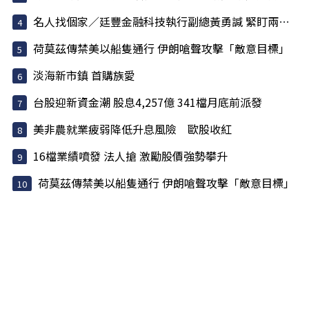
名人找個家／廷豐金融科技執行副總黃勇諴 緊盯兩訊號
荷莫茲傳禁美以船隻通行 伊朗嗆聲攻擊「敵意目標」
淡海新市鎮 首購族愛
台股迎新資金潮 股息4,257億 341檔月底前派發
美非農就業疲弱降低升息風險 歐股收紅
16檔業績噴發 法人搶 激勵股價強勢攀升
荷莫茲傳禁美以船隻通行 伊朗嗆聲攻擊「敵意目標」