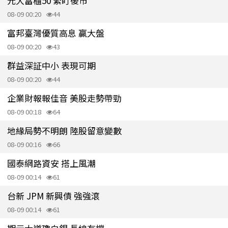
元大富櫃50 緊盯後市
08-09 00:20
44
富邦臺灣優質高息 贏大盤
08-09 00:20
43
群益深証中小 表現可期
08-09 00:20
44
企業財報報佳音 美股走勢帶勁
08-09 00:18
64
地緣局勢不明朗 陸股留意變數
08-09 00:16
66
國泰網路資安 搭上風潮
08-09 00:14
61
台新 JPM 新興債 強強滾
08-09 00:14
61