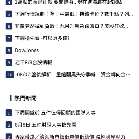
1萬點的長途征戰 要開始囉.. 現在進場贏在起跑點
下週行情規劃：準！中最低！持續卡位？數千點？列...
非農竟然掉到負數！九月升息急踩煞車？美股狂歡...
下週搶先看~可以賺多遠?
DowJones
老千8/8台股情報
08/07 盤後解析｜量縮翻黑失守季線 資金轉向金融...
熱門新聞
下周開盤前 五件值得回顧的國際大事
8月8日 五件財經大事搶先看
專家帶路／淡海新市鎮低單價低總價 減輕購屋壓力