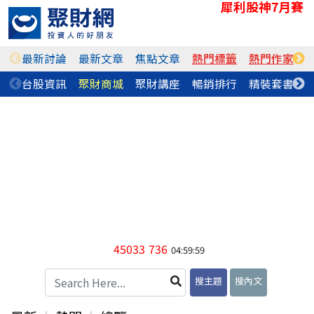
犀利股神7月賽
最新討論
最新文章
焦點文章
熱門標籤
熱門作家
台股資訊
聚財商城
聚財講座
暢銷排行
精裝套書
45033
736
04:59:59
搜主題
搜內文