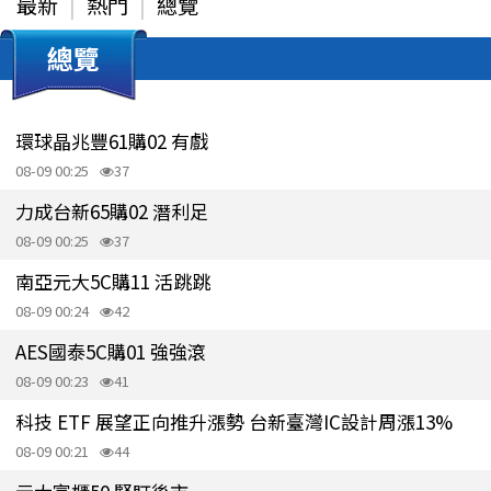
最新
熱門
總覽
總覽
環球晶兆豐61購02 有戲
08-09 00:25
37
力成台新65購02 潛利足
08-09 00:25
37
南亞元大5C購11 活跳跳
08-09 00:24
42
AES國泰5C購01 強強滾
08-09 00:23
41
科技 ETF 展望正向推升漲勢 台新臺灣IC設計周漲13%
08-09 00:21
44