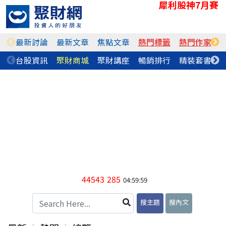
犀利股神7月賽
最新討論
最新文章
焦點文章
熱門標籤
熱門作家
台股資訊
聚財商城
聚財講座
暢銷排行
精裝套書
44543
285
04:59:59
搜主題
搜內文