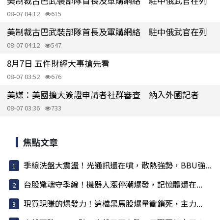
美制裁古巴武裝部隊首長及軍購網絡 駐中俄武官在列
08-07 04:12
615
美制裁古巴武裝部隊首長及軍購網絡 駐中俄武官在列
08-07 04:12
547
8月7日 五件財經大事搶先看
08-07 03:52
676
美媒：美國擴大簽證申請者社群審查 納入外國記者
08-07 03:36
733
焦點文章
季線洗盤大震盪！光通訊還在噴，散熱強勢，BBU強...
台股驚魂守季線！機器人漲停潮爆發，記憶體還在...
現買現賺的爆發力！這檔黑馬股爆量衝鎖死，主力...