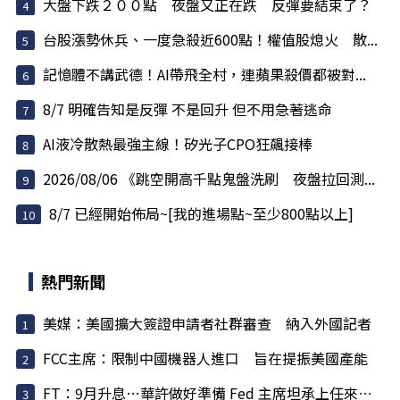
大盤下跌２００點 夜盤又正在跌 反彈要結束了？
台股漲勢休兵、一度急殺近600點！權值股熄火 散...
記憶體不講武德！AI帶飛全村，連蘋果殺價都被對...
8/7 明確告知是反彈 不是回升 但不用急著逃命
AI液冷散熱最強主線！矽光子CPO狂飆接棒
2026/08/06 《跳空開高千點鬼盤洗刷 夜盤拉回測...
8/7 已經開始佈局~[我的進場點~至少800點以上]
熱門新聞
美媒：美國擴大簽證申請者社群審查 納入外國記者
FCC主席：限制中國機器人進口 旨在提振美國產能
FT：9月升息…華許做好準備 Fed 主席坦承上任來犯了一些錯