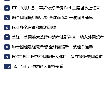
FT：9月升息…華許做好準備 Fed 主席坦承上任來犯了一些錯
聯合國糧農組織示警 全球面臨新一波糧食通膨
Fed 多名官員釋鷹派訊號
美媒：美國擴大簽證申請者社群審查 納入外國記者
聯合國糧農組織示警 全球面臨新一波糧食通膨
FCC主席：限制中國機器人進口 旨在提振美國產能
8月7日 五件財經大事搶先看