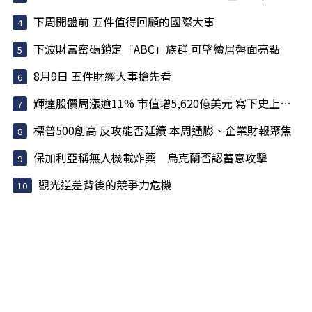
下周開盤前 五件值得回顧的國際大事
下波財富密碼鎖定「ABC」族群 可望續居盤面亮點
8月9日 五件財經大事搶先看
輝達股價周漲逾11% 市值增5,620億美元 寫下史上最大單周...
標普500創高 反攻能否延續 本周通膨、企業財報聚焦
保加利亞稱無人機載炸藥 烏克蘭否認蓄意攻擊
觀光逆差背後的競爭力危機