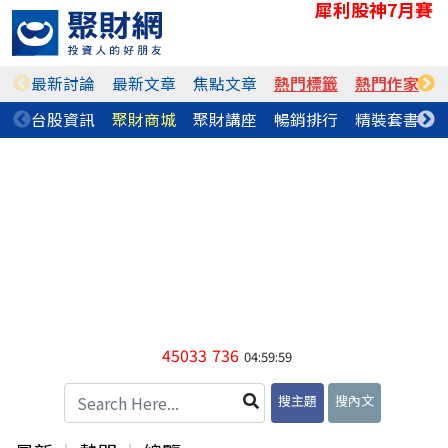
犀利股神7月賽
最新討論
最新文章
焦點文章
熱門標籤
熱門作家
台股資訊
聚財商城
聚財講座
暢銷排行
精裝套書
45033
736
04:59:59
搜主題
搜內文