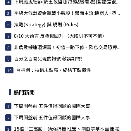
下周魔鬼細節(周五夜盤漲736點後看法)(對錯差很...
季線大混戰資金轉戰小飆股！盤面主流:機器人+塑...
策略(Strategy) 與 規則 (Rules)
8/10 大預言 反彈似回升 （大陷阱不可不慎）
非農數據連環爆雷！初值一路下修，降息交易恐押...
百分之百會兌現的訊號 敬請期待!
台指期：拉過末跌高，終結下跌慣性
熱門新聞
下周開盤前 五件值得回顧的國際大事
下周開盤前 五件值得回顧的國際大事
15檔「三高股」領漲指標 旺宏、南亞等基本面佳 投信大買