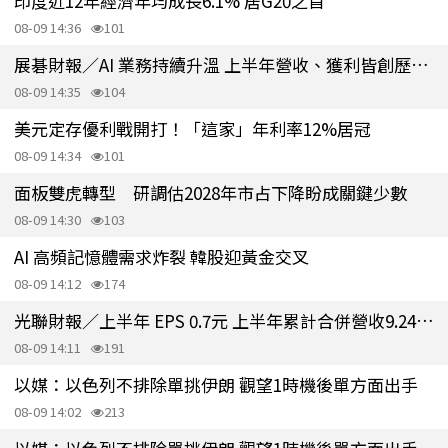
印度近12年經濟年均成長6.1% 居G20之首
08-09 14:36
101
展碁財報／AI 業務持續升溫 上半年營收、獲利皆創歷史新高
08-09 14:35
104
美元定存優利戰開打！「這家」年利率12%居冠
08-09 14:34
101
面板雙虎轉型 研調估2028年市占下降盼成關鍵少數
08-09 14:30
103
AI 高頻記憶體需求炸裂 韓股迎黃金交叉
08-09 14:12
174
光聯財報／上半年 EPS 0.7元 上半年累計合併營收9.24億元
08-09 14:11
191
以媒：以色列不排除單挑伊朗 觀望1時機後單方面出手
08-09 14:02
213