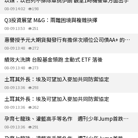
以媒：以色列不排除單挑伊朗 觀望1時機後單方面出手
08-09 14:02
198
Q3投資展望 M&G：兩難困境與複雜抉擇
08-09 13:53
251
惠譽授予元大期貨擬發行有擔保次順位公司債AA+ 的預期評等
08-09 13:48
272
績效大洗牌 台股基金領跑 主動式 ETF 落後
08-09 13:48
273
土耳其外長：埃及可望加入麥加共同防禦協定
08-09 13:36
293
土耳其外長：埃及可望加入麥加共同防禦協定
08-09 13:36
262
孕育七龍珠、灌籃高手等名作 週刊少年Jump首跌破百萬冊
08-09 13:36
291