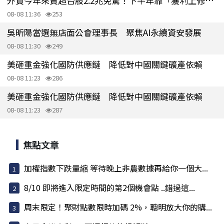
外資今年來賣超台股2.2兆免驚！下半年靠「獲利上修」選股
08-08 11:36
253
吳昕陽當選無店面公會理事長 聚焦AI永續資安發展
08-08 11:30
249
美砸重金強化國防供應鏈 降低對中國關鍵礦產依賴
08-08 11:23
286
美砸重金強化國防供應鏈 降低對中國關鍵礦產依賴
08-08 11:23
287
焦點文章
加權指數下跌量縮 等待晚上非農數據再給你一個大...
8/10 即將進入限定時間的第2個機會點 ..錯過這...
周末限定！聚財點數限時加碼 2%，聰明放大你的購...