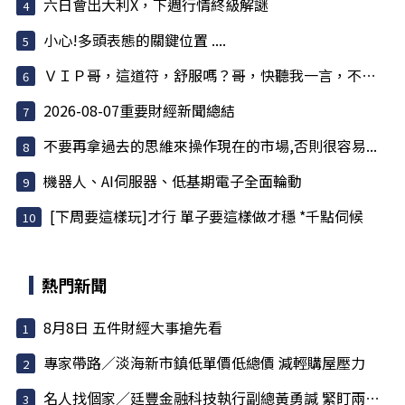
六日會出大利X，下週行情終級解謎
小心!多頭表態的關鍵位置 ....
ＶＩＰ哥，這道符，舒服嗎？哥，快聽我一言，不害哥
2026-08-07重要財經新聞總結
不要再拿過去的思維來操作現在的市場,否則很容易...
機器人、AI伺服器、低基期電子全面輪動
[下周要這樣玩]才行 單子要這樣做才穩 *千點伺候
熱門新聞
8月8日 五件財經大事搶先看
專家帶路／淡海新市鎮低單價低總價 減輕購屋壓力
名人找個家／廷豐金融科技執行副總黃勇諴 緊盯兩訊號