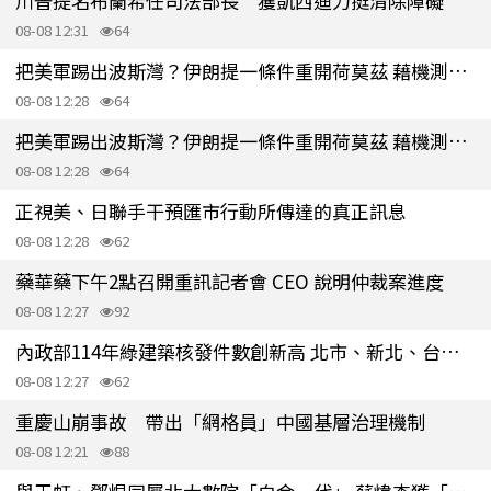
川普提名布蘭希任司法部長 獲凱西迪力挺清除障礙
08-08 12:31
64
把美軍踢出波斯灣？伊朗提一條件重開荷莫茲 藉機測川普底線
08-08 12:28
64
把美軍踢出波斯灣？伊朗提一條件重開荷莫茲 藉機測川普底線
08-08 12:28
64
正視美、日聯手干預匯市行動所傳達的真正訊息
08-08 12:28
62
藥華藥下午2點召開重訊記者會 CEO 說明仲裁案進度
08-08 12:27
92
內政部114年綠建築核發件數創新高 北市、新北、台中占前3名
08-08 12:27
62
重慶山崩事故 帶出「網格員」中國基層治理機制
08-08 12:21
88