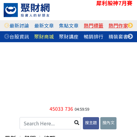
犀利股神7月賽
最新討論
最新文章
焦點文章
熱門標籤
熱門作家
台股資訊
聚財商城
聚財講座
暢銷排行
精裝套書
45033
736
04:59:59
搜主題
搜內文