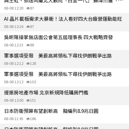
與王虹、鄧煜同屬北大數院「白金一代」 蘇煒杰獲「統計界諾貝爾獎」
08-08 12:20
87
AI 晶片載板需求大暴衝！法人看好四大台廠營運動能旺
08-08 12:16
87
吳昕陽接掌無店面公會第五屆理事長 四大戰略齊發
08-08 12:15
88
軍事選項受限 美最高將領私下尋找伊朗戰爭出路
08-08 12:12
128
軍事選項受限 美最高將領私下尋找伊朗戰爭出路
08-08 12:12
102
提振房地產市場 北京新規降低購房門檻
08-08 12:00
151
日本防衛預算有望創新高 擬編列8.9兆日圓
08-08 11:45
186