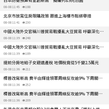
日本防衛預算有望創新高 擬編列8.9兆日圓
08-08 11:45
188
北京市放寬住房限購政策 跟進上海樓市鬆綁舉措
08-08 11:41
230
中國大陸外交官稱川普貿易戰擾亂大豆貿易 呼籲深化中美農業合作
08-08 11:39
248
中國大陸外交官稱川普貿易戰擾亂大豆貿易 呼籲深化中美農業合作
08-08 11:39
189
提前分房地給子女避遺產稅 地價稅竟從5千變2.5萬元
08-08 11:36
211
標普改寫新高 費半由輝達領軍周線反攻逾9% 下周關注CPI、應材財報
08-08 11:36
252
標普改寫新高 費半由輝達領軍周線反攻逾9% 下周關注 CPI、應材財報
08-08 11:36
209