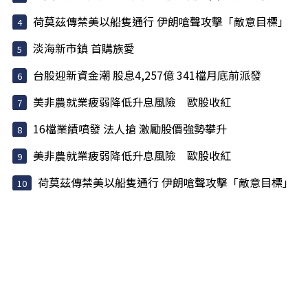
荷莫茲傳禁美以船隻通行 伊朗嗆聲攻擊「敵意目標」
淡海新市鎮 首購族愛
台股迎新資金潮 股息4,257億 341檔月底前派發
美非農就業疲弱降低升息風險 歐股收紅
16檔業績噴發 法人搶 激勵股價強勢攀升
美非農就業疲弱降低升息風險 歐股收紅
荷莫茲傳禁美以船隻通行 伊朗嗆聲攻擊「敵意目標」