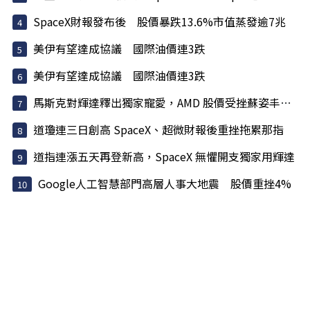
SpaceX財報發布後 股價暴跌13.6%市值蒸發逾7兆
美伊有望達成協議 國際油價連3跌
美伊有望達成協議 國際油價連3跌
馬斯克對輝達釋出獨家寵愛，AMD 股價受挫蘇姿丰淡定回應
道瓊連三日創高 SpaceX、超微財報後重挫拖累那指
道指連漲五天再登新高，SpaceX 無懼開支獨家用輝達
Google人工智慧部門高層人事大地震 股價重挫4%