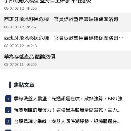
字節跳動大模型 堅持自主研發 不怕落後
08-07 03:12
266
西班牙飛地移民危機 官員促歐盟用籌碼確保摩洛哥配合
08-07 03:12
267
西班牙飛地移民危機 官員促歐盟用籌碼確保摩洛哥配合
08-07 03:12
248
華為存儲產品 醞釀漲價
08-07 03:11
266
焦點文章
季線洗盤大震盪！光通訊還在噴，散熱強勢，BBU強...
現買現賺的爆發力！這檔黑馬股爆量衝鎖死，主力...
台股驚魂守季線！機器人漲停潮爆發，記憶體還在...