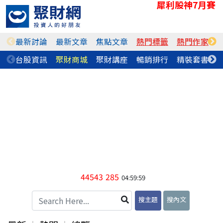
犀利股神7月賽
最新討論
最新文章
焦點文章
熱門標籤
熱門作家
台股資訊
聚財商城
聚財講座
暢銷排行
精裝套書
44543
285
04:59:59
搜主題
搜內文