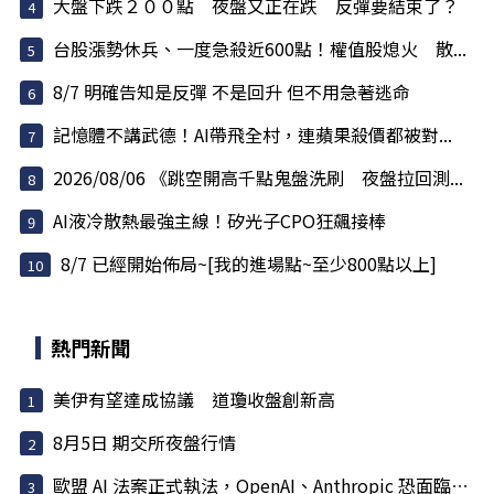
大盤下跌２００點 夜盤又正在跌 反彈要結束了？
台股漲勢休兵、一度急殺近600點！權值股熄火 散...
8/7 明確告知是反彈 不是回升 但不用急著逃命
記憶體不講武德！AI帶飛全村，連蘋果殺價都被對...
2026/08/06 《跳空開高千點鬼盤洗刷 夜盤拉回測...
AI液冷散熱最強主線！矽光子CPO狂飆接棒
8/7 已經開始佈局~[我的進場點~至少800點以上]
熱門新聞
美伊有望達成協議 道瓊收盤創新高
8月5日 期交所夜盤行情
歐盟 AI 法案正式執法，OpenAI、Anthropic 恐面臨天價罰款