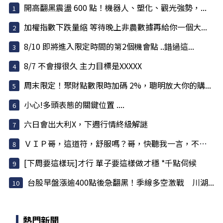
開高翻黑震盪 600 點！機器人、塑化、觀光強勢，...
加權指數下跌量縮 等待晚上非農數據再給你一個大...
8/10 即將進入限定時間的第2個機會點 ..錯過這...
8/7 不會撐很久 主力目標是XXXXX
周末限定！聚財點數限時加碼 2%，聰明放大你的購...
小心!多頭表態的關鍵位置 ....
六日會出大利X，下週行情終級解謎
ＶＩＰ哥，這道符，舒服嗎？哥，快聽我一言，不害哥
[下周要這樣玩]才行 單子要這樣做才穩 *千點伺候
台股早盤漲逾400點後急翻黑！季線多空激戰 川湖...
熱門新聞