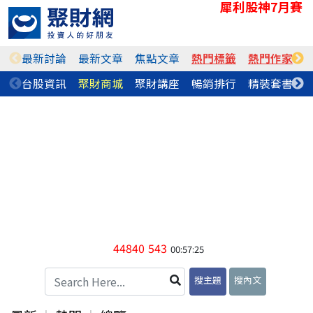
犀利股神7月賽
最新討論
最新文章
焦點文章
熱門標籤
熱門作家
台股資訊
聚財商城
聚財講座
暢銷排行
精裝套書
44840
543
00:57:25
搜主題
搜內文