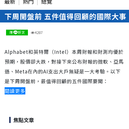
最新
熱門
總覽
下周開盤前 五件值得回顧的國際大事
07-25 16:21
4287
Alphabet和英特爾（Intel）本周財報和財測均優於
預期，股價卻大跌，對接下來公布財報的微軟、亞馬
遜、Meta在內的AI支出大戶無疑是一大考驗。以下
是下周開盤前，最值得回顧的五件國際要聞：
閱讀更多
焦點文章