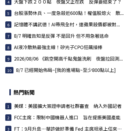
大盤下跌２００點 夜盤又正在跌 反彈要結束了？
台股漲勢休兵、一度急殺近600點！權值股熄火 散...
記憶體不講武德！AI帶飛全村，連蘋果殺價都被對...
8/7 明確告知是反彈 不是回升 但不用急著逃命
AI液冷散熱最強主線！矽光子CPO狂飆接棒
2026/08/06 《跳空開高千點鬼盤洗刷 夜盤拉回測...
8/7 已經開始佈局~[我的進場點~至少800點以上]
熱門新聞
美媒：美國擴大簽證申請者社群審查 納入外國記者
FCC主席：限制中國機器人進口 旨在提振美國產能
FT：9月升息…華許做好準備 Fed 主席坦承上任來犯了一些錯