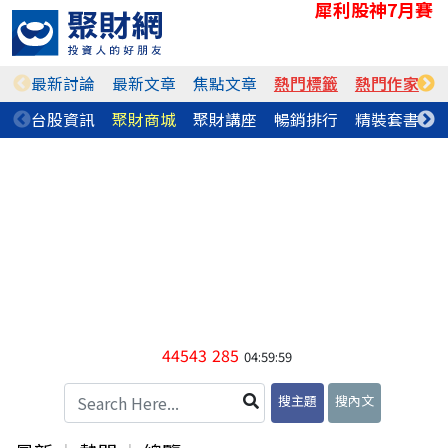
犀利股神7月賽
最新討論
最新文章
焦點文章
熱門標籤
熱門作家
台股資訊
聚財商城
聚財講座
暢銷排行
精裝套書
44543
285
04:59:59
搜主題
搜內文