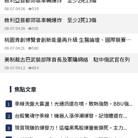
敘利亞首都郊區車輛爆炸 至少2死13傷
08-07 04:36
539
敘利亞首都郊區車輛爆炸 至少2死13傷
08-07 04:36
505
桃園青創博覽會創新能量再升級 生醫論壇、國際競賽接力登場
08-07 04:21
580
美制裁古巴武裝部隊首長及軍購網絡 駐中俄武官在列
08-07 04:12
654
焦點文章
季線洗盤大震盪！光通訊還在噴，散熱強勢，BBU強...
台股驚魂守季線！機器人漲停潮爆發，記憶體還在...
現買現賺的爆發力！這檔黑馬股爆量衝鎖死，主力...