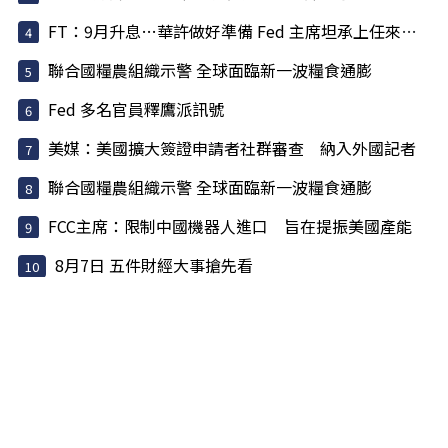
FT：9月升息…華許做好準備 Fed 主席坦承上任來犯了一些錯
聯合國糧農組織示警 全球面臨新一波糧食通膨
Fed 多名官員釋鷹派訊號
美媒：美國擴大簽證申請者社群審查 納入外國記者
聯合國糧農組織示警 全球面臨新一波糧食通膨
FCC主席：限制中國機器人進口 旨在提振美國產能
8月7日 五件財經大事搶先看