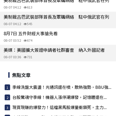
美制裁古巴武裝部隊首長及軍購網絡 駐中俄武官在列
08-07 04:12
613
美制裁古巴武裝部隊首長及軍購網絡 駐中俄武官在列
08-07 04:12
545
8月7日 五件財經大事搶先看
08-07 03:52
674
美媒：美國擴大簽證申請者社群審查 納入外國記者
08-07 03:36
731
焦點文章
季線洗盤大震盪！光通訊還在噴，散熱強勢，BBU強...
台股驚魂守季線！機器人漲停潮爆發，記憶體還在...
現買現賺的爆發力！這檔黑馬股爆量衝鎖死，主力...