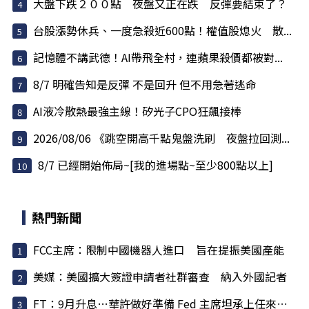
大盤下跌２００點 夜盤又正在跌 反彈要結束了？
台股漲勢休兵、一度急殺近600點！權值股熄火 散...
記憶體不講武德！AI帶飛全村，連蘋果殺價都被對...
8/7 明確告知是反彈 不是回升 但不用急著逃命
AI液冷散熱最強主線！矽光子CPO狂飆接棒
2026/08/06 《跳空開高千點鬼盤洗刷 夜盤拉回測...
8/7 已經開始佈局~[我的進場點~至少800點以上]
熱門新聞
FCC主席：限制中國機器人進口 旨在提振美國產能
美媒：美國擴大簽證申請者社群審查 納入外國記者
FT：9月升息…華許做好準備 Fed 主席坦承上任來犯了一些錯