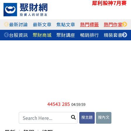
犀利股神7月賽
最新討論
最新文章
焦點文章
熱門標籤
熱門作家
台股資訊
聚財商城
聚財講座
暢銷排行
精裝套書
44543
285
04:59:59
搜主題
搜內文