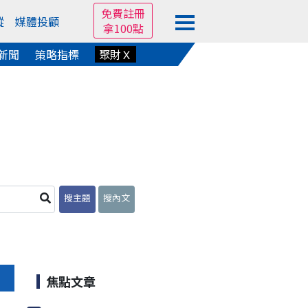
免費註冊
蹤
媒體投顧
拿100點
新聞
策略指標
聚財Ｘ
搜主題
搜內文
焦點文章