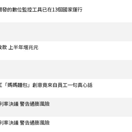
開發的數位監控工具已在13個國家運行
放款 上半年增兆元
爆紅「媽媽麵包」創意竟來自員工一句真心話
月利率決議 警告通膨風險
月利率決議 警告通膨風險