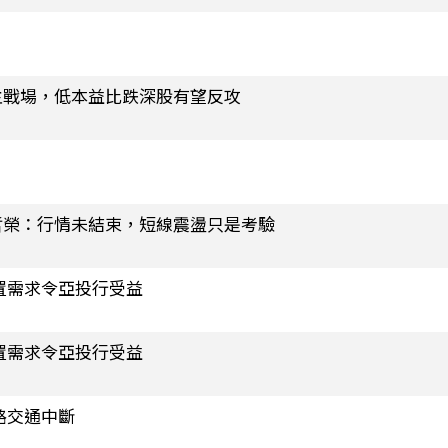
主戰場，低本益比跌深股有望反攻
哲榮：行情未結束，短線震盪只是考驗
置需求令亞投行受益
置需求令亞投行受益
路交通中斷