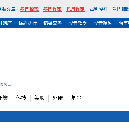
焦點文章
熱門標籤
熱門作家
包月作家
犀利股神
熱門追
財講座
暢銷排行
精裝套書
影音教學
影音頻道
時事
產業
科技
美股
外匯
基金