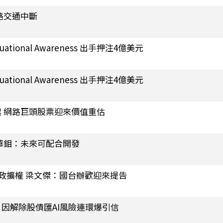
路交通中斷
ional Awareness 出手押注4億美元
ional Awareness 出手押注4億美元
 網路巨頭股票迎來價值重估
華鉬：未來可配合開發
政擴權 梁文傑：國台辦歡迎來提告
因解除股債匯AI風險連環爆引信