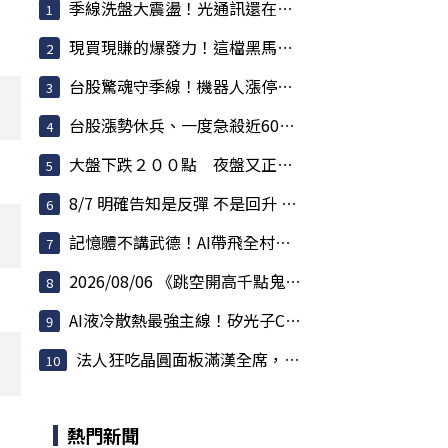
季線洗盤大震盪！光通訊還在噴，散熱強勢，BBU強...
現買現賺的爆發力！這檔黑馬股爆量衝鎖死，主力...
台股驚魂守季線！機器人漲停潮爆發，記憶體還在...
台股漲勢休兵、一度急殺近600點！權值股熄火 散...
大盤下跌２００點 夜盤又正在跌 反彈要結束了？
8/7 明確告知是反彈 不是回升 但不用急著逃命
記憶體不講武德！AI帶飛全村，連蘋果殺價都被對...
2026/08/06 《跳空開高千點鬼盤洗刷 夜盤拉回測...
AI液冷散熱最強主線！矽光子CPO狂飆接棒
法人狂吃晶圓面板滿漢全席，狠心把金融與AI老將...
熱門新聞