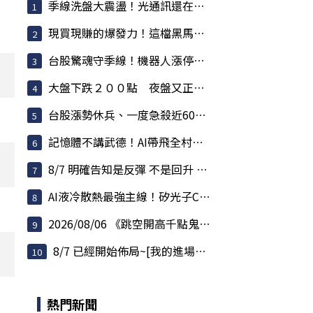
季線洗盤大震盪！光通訊還在噴，散熱強勢，BBU強...
現買現賺的爆發力！這檔黑馬股爆量衝鎖死，主力...
台股驚魂守季線！機器人漲停潮爆發，記憶體還在...
大盤下跌２００點 夜盤又正在跌 反彈要結束了？
台股漲勢休兵、一度急殺近600點！權值股熄火 散...
記憶體不講武德！AI帶飛全村，連蘋果殺價都被對...
8/7 明確告知是反彈 不是回升 但不用急著逃命
AI液冷散熱最強主線！矽光子CPO狂飆接棒
2026/08/06 《跳空開高千點鬼盤洗刷 夜盤拉回測...
8/7 已經開始佈局~[我的進場點~至少800點以上]
熱門新聞