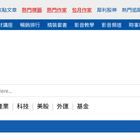
焦點文章
熱門標籤
熱門作家
包月作家
犀利股神
熱門追
財講座
暢銷排行
精裝套書
影音教學
影音頻道
時事
產業
科技
美股
外匯
基金