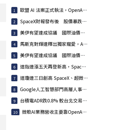
歐盟 AI 法案正式執法，OpenAI、Anthropic 恐面臨天價罰款
SpaceX財報發布後 股價暴跌13.6%市值蒸發逾7兆
美伊有望達成協議 國際油價連3跌
馬斯克對輝達釋出獨家寵愛，AMD 股價受挫蘇姿丰淡定回應
美伊有望達成協議 國際油價連3跌
道指連漲五天再登新高，SpaceX 無懼開支獨家用輝達
道瓊連三日創高 SpaceX、超微財報後重挫拖累那指
Google人工智慧部門高層人事大地震 股價重挫4%
台積電ADR跌0.8% 較台北交易溢價11.2%
微軟AI業務營收主要靠OpenAI！一年貢獻241億美元 占比估...