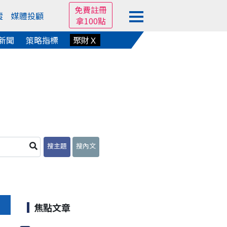
免費註冊
蹤
媒體投顧
拿100點
新聞
策略指標
聚財Ｘ
搜主題
搜內文
焦點文章