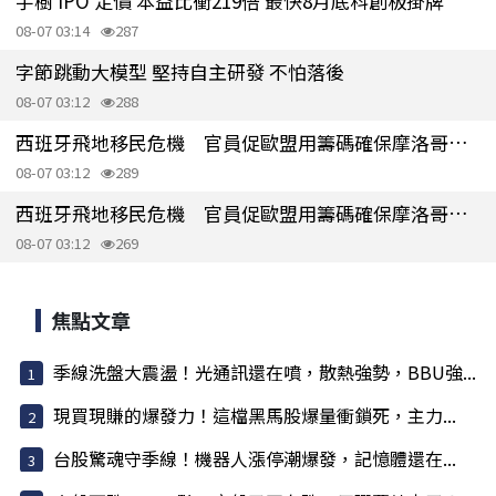
宇樹 IPO 定價 本益比衝219倍 最快8月底科創板掛牌
08-07 03:14
287
字節跳動大模型 堅持自主研發 不怕落後
08-07 03:12
288
西班牙飛地移民危機 官員促歐盟用籌碼確保摩洛哥配合
08-07 03:12
289
西班牙飛地移民危機 官員促歐盟用籌碼確保摩洛哥配合
08-07 03:12
269
焦點文章
季線洗盤大震盪！光通訊還在噴，散熱強勢，BBU強...
現買現賺的爆發力！這檔黑馬股爆量衝鎖死，主力...
台股驚魂守季線！機器人漲停潮爆發，記憶體還在...