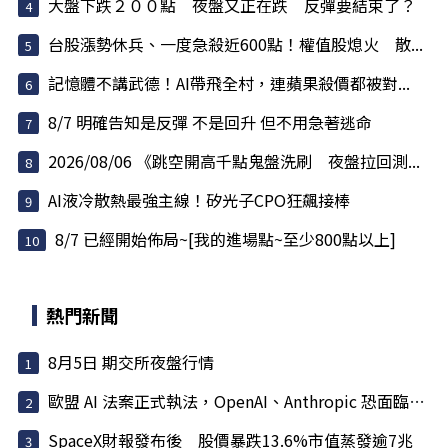
大盤下跌２００點 夜盤又正在跌 反彈要結束了？
台股漲勢休兵、一度急殺近600點！權值股熄火 散...
記憶體不講武德！AI帶飛全村，連蘋果殺價都被對...
8/7 明確告知是反彈 不是回升 但不用急著逃命
2026/08/06 《跳空開高千點鬼盤洗刷 夜盤拉回測...
AI液冷散熱最強主線！矽光子CPO狂飆接棒
8/7 已經開始佈局~[我的進場點~至少800點以上]
熱門新聞
8月5日 期交所夜盤行情
歐盟 AI 法案正式執法，OpenAI、Anthropic 恐面臨天價罰款
SpaceX財報發布後 股價暴跌13.6%市值蒸發逾7兆