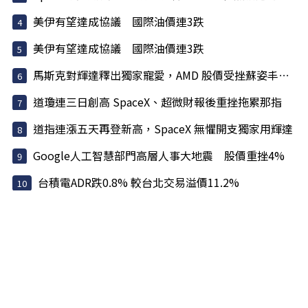
美伊有望達成協議 國際油價連3跌
美伊有望達成協議 國際油價連3跌
馬斯克對輝達釋出獨家寵愛，AMD 股價受挫蘇姿丰淡定回應
道瓊連三日創高 SpaceX、超微財報後重挫拖累那指
道指連漲五天再登新高，SpaceX 無懼開支獨家用輝達
Google人工智慧部門高層人事大地震 股價重挫4%
台積電ADR跌0.8% 較台北交易溢價11.2%