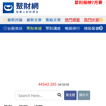
犀利股神7月賽
最新討論
最新文章
焦點文章
熱門標籤
熱門作家
台股資訊
聚財商城
聚財講座
暢銷排行
精裝套書
44543
285
04:59:59
搜主題
搜內文