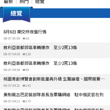
最新
熱門
總覽
總覽
8月6日 期交所夜盤行情
08-07 05:09
16
敘利亞首都郊區車輛爆炸 至少2死13傷
08-07 04:36
120
敘利亞首都郊區車輛爆炸 至少2死13傷
08-07 04:36
93
桃園青創博覽會創新能量再升級 生醫論壇、國際競賽接力登場
08-07 04:21
142
美制裁古巴武裝部隊首長及軍購網絡 駐中俄武官在列
08-07 04:12
173