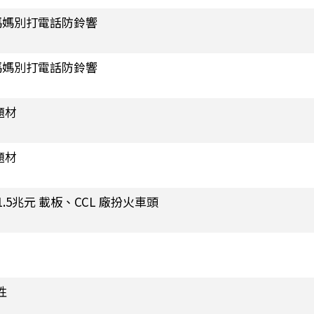
媽媽別打電話防鈴響
媽媽別打電話防鈴響
題材
題材
1.5兆元 載板、CCL 廠扮火車頭
性