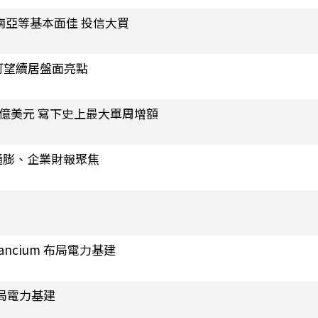
南亞等基本面佳 投信大買
可望續居盤面亮點
20億美元 寫下史上最大單周增額
周通膨、企業財報聚焦
ancium 布局電力基建
 布局電力基建