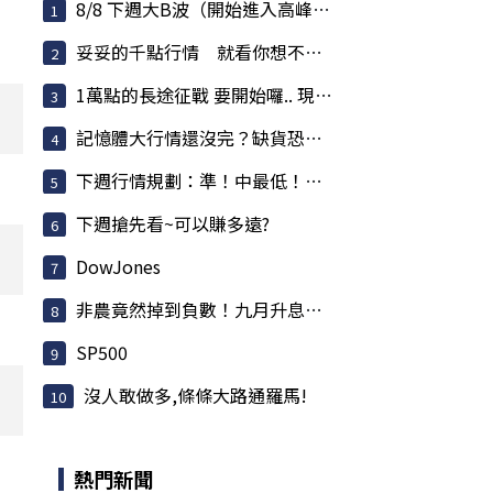
8/8 下週大B波（開始進入高峰）內容一看就懂
妥妥的千點行情 就看你想不想要而已
1萬點的長途征戰 要開始囉.. 現在進場贏在起跑點
記憶體大行情還沒完？缺貨恐燒到2028 華邦電爆量...
下週行情規劃：準！中最低！持續卡位？數千點？列...
下週搶先看~可以賺多遠?
DowJones
非農竟然掉到負數！九月升息急踩煞車？美股狂歡...
SP500
沒人敢做多,條條大路通羅馬!
熱門新聞