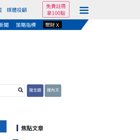
免費註冊
蹤
媒體投顧
拿100點
新聞
策略指標
聚財Ｘ
搜主題
搜內文
焦點文章