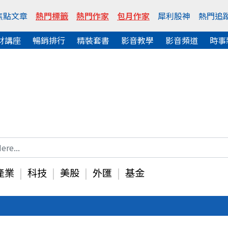
焦點文章
熱門標籤
熱門作家
包月作家
犀利股神
熱門追
財講座
暢銷排行
精裝套書
影音教學
影音頻道
時事
產業
科技
美股
外匯
基金