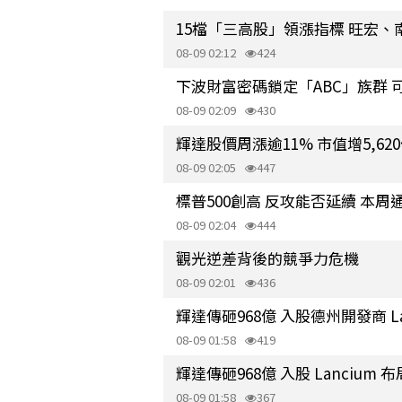
15檔「三高股」領漲指標 旺宏、
08-09 02:12
424
下波財富密碼鎖定「ABC」族群 
08-09 02:09
430
輝達股價周漲逾11% 市值增5,6
08-09 02:05
447
標普500創高 反攻能否延續 本
08-09 02:04
444
觀光逆差背後的競爭力危機
08-09 02:01
436
輝達傳砸968億 入股德州開發商 L
08-09 01:58
419
輝達傳砸968億 入股 Lancium
08-09 01:58
367