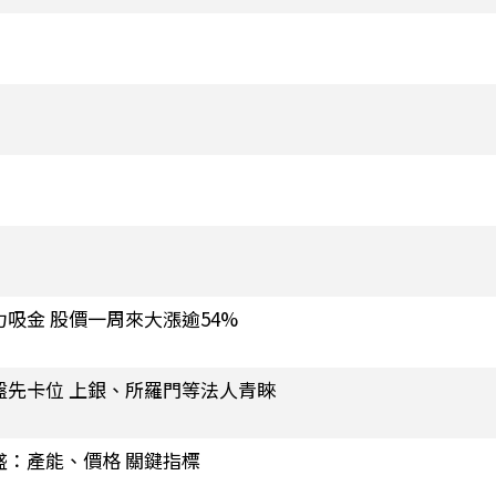
吸金 股價一周來大漲逾54%
盤先卡位 上銀、所羅門等法人青睞
盛：產能、價格 關鍵指標