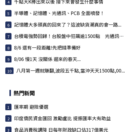
千點大K棒出來以後 接下來會發生什麼事情
半導體、記憶體、光通訊、PCB 全面噴發！
記憶體大多頭真的回來了？這波缺貨潮真的會一路...
台積電強勢回歸！台股盤中狂飆逾1500點 光通訊、...
8/6 還有一段距離!先把錢準備好
8/06 慢1天 沒關係 遲來的春天...
八月第一週就賺翻,波段五千點,當沖天天1500點,00...
熱門新聞
匯率期 避險優選
印度僑民資金匯回 激勵盧比 提振匯率大有助益
食品消費稅調降 日每年財政缺口估317億美元