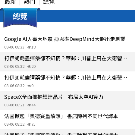
最新
熱門
總覽
總覽
Google AI人事大地震 迪恩率DeepMind大將出走創業
08-06 08:33
18
打伊朗耗盡彈藥卻不知情？華郵：川普上周在大衛營怒飆防長赫塞斯
08-06 08:32
20
打伊朗耗盡彈藥卻不知情？華郵：川普上周在大衛營怒飆防長赫塞斯
08-06 08:32
0
SpaceX全面擁抱輝達晶片 布局太空AI算力
08-06 08:21
44
法國掀起「奧德賽重讀熱」 書店陳列不同世代譯本
08-06 08:12
75