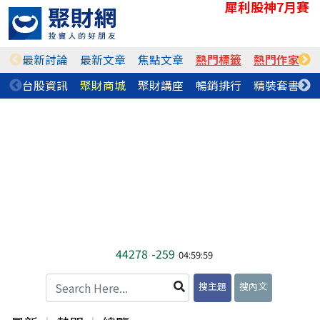
犀利股神7月賽
最新討論
最新文章
焦點文章
熱門標籤
熱門作家
台股資訊
聚財商城
聚財講座
暢銷排行
精裝套書
44278
-259
04:59:59
搜主題
搜內文