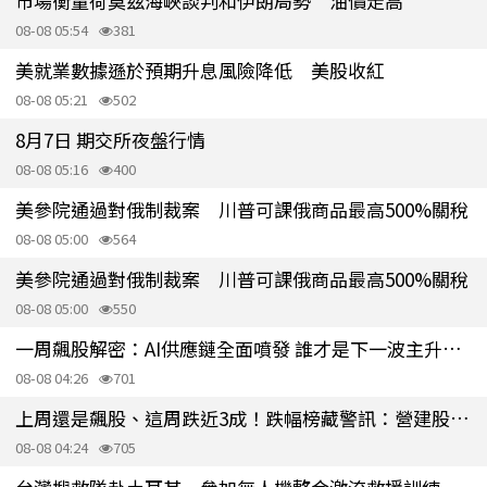
市場衡量荷莫茲海峽談判和伊朗局勢 油價走高
08-08 05:54
381
美就業數據遜於預期升息風險降低 美股收紅
08-08 05:21
502
8月7日 期交所夜盤行情
08-08 05:16
400
美參院通過對俄制裁案 川普可課俄商品最高500%關稅
08-08 05:00
564
美參院通過對俄制裁案 川普可課俄商品最高500%關稅
08-08 05:00
550
一周飆股解密：AI供應鏈全面噴發 誰才是下一波主升段主角？
08-08 04:26
701
上周還是飆股、這周跌近3成！跌幅榜藏警訊：營建股為何倒下？
08-08 04:24
705