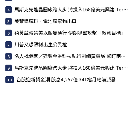
馬斯克先進晶圓廠跨大步 將投入168億美元興建 Terafab 園區
美禁鎢廢料、電池廢棄物出口
荷莫茲傳禁美以船隻通行 伊朗嗆聲攻擊「敵意目標」
川普又想限制出生公民權
名人找個家／廷豐金融科技執行副總黃勇諴 緊盯兩訊號
馬斯克先進晶圓廠跨大步 將投入168億美元興建 Terafab 園區
台股迎新資金潮 股息4,257億 341檔月底前派發