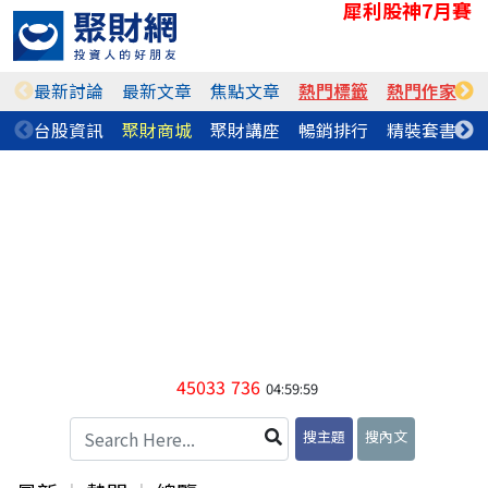
犀利股神7月賽
最新討論
最新文章
焦點文章
熱門標籤
熱門作家
台股資訊
聚財商城
聚財講座
暢銷排行
精裝套書
45033
736
04:59:59
搜主題
搜內文