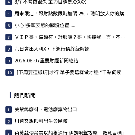
8/7 不會撐很久 主力目標是XXXXX
周末限定！聚財點數限時加碼 2%，聰明放大你的購...
小心!多頭表態的關鍵位置 ....
ＶＩＰ哥，這道符，舒服嗎？哥，快聽我一言，不害哥
六日會出大利X，下週行情終級解謎
2026-08-07重要財經新聞總結
[下周要這樣玩]才行 單子要這樣做才穩 *千點伺候
熱門新聞
美禁鎢廢料、電池廢棄物出口
川普又想限制出生公民權
荷莫茲傳禁美以船隻通行 伊朗嗆聲攻擊「敵意目標」