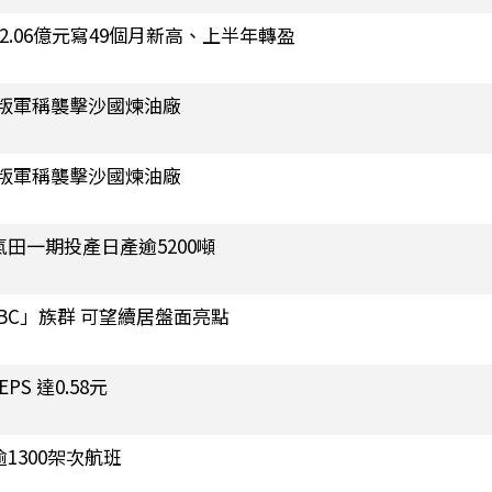
2.06億元寫49個月新高、上半年轉盈
叛軍稱襲擊沙國煉油廠
叛軍稱襲擊沙國煉油廠
田一期投產日產逾5200噸
BC」族群 可望續居盤面亮點
S 達0.58元
1300架次航班