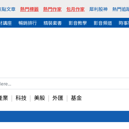
焦點文章
熱門標籤
熱門作家
包月作家
犀利股神
熱門追
財講座
暢銷排行
精裝套書
影音教學
影音頻道
時事
產業
科技
美股
外匯
基金