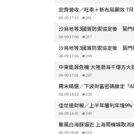
宏齊營收／旺季＋新布局顯效 7月
08-09 17:10
261
沙烏地等3國簽防禦協定後 葉門
08-09 17:06
257
沙烏地等3國簽防禦協定後 葉門
08-09 17:06
249
中東能源危機 大陸渤海千億方大氣
08-09 17:01
287
周末精選／下波財富密碼鎖定「A
08-09 16:52
320
佳世達財報／上半年獲利年增9% EP
08-09 16:45
340
颱風白海豚逼近 上海兩機場取消逾
08-09 16:45
319