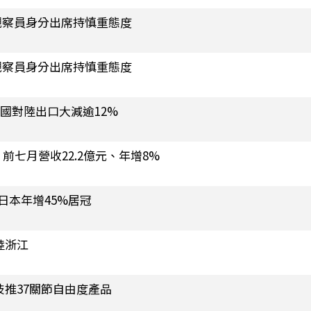
觀察員身分出席持慎重態度
觀察員身分出席持慎重態度
德國對陸出口大減逾12%
 前七月營收22.2億元、年增8%
日本年增45%居冠
陸浙江
技推37關節自由度產品