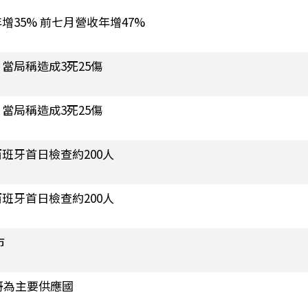
年增35% 前七月營收年增47%
當局稱造成3死25傷
當局稱造成3死25傷
班牙首日檢查約200人
班牙首日檢查約200人
市
哥為主要供應國