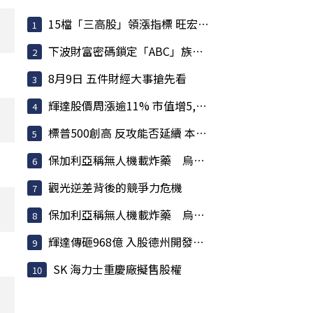
15檔「三高股」領漲指標 旺宏、南亞等基本面佳 投信大買
下波財富密碼鎖定「ABC」族群 可望續居盤面亮點
8月9日 五件財經大事搶先看
輝達股價周漲逾11% 市值增5,620億美元 寫下史上最大單周...
標普500創高 反攻能否延續 本周通膨、企業財報聚焦
保加利亞稱無人機載炸藥 烏克蘭否認蓄意攻擊
觀光逆差背後的競爭力危機
保加利亞稱無人機載炸藥 烏克蘭否認蓄意攻擊
輝達傳砸968億 入股德州開發商 Lancium 布局電力基建
SK 海力士重慶廠擬售股權