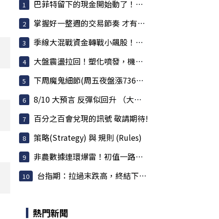
巴菲特留下的現金開始動了！波克夏回購、買股、...
掌握好一整週的交易節奏 才有機會賺大的
季線大混戰資金轉戰小飆股！盤面主流:機器人+塑...
大盤震盪拉回！塑化噴發，機器人續強，記憶體分...
下周魔鬼細節(周五夜盤漲736點後看法)(對錯差很...
8/10 大預言 反彈似回升 （大陷阱不可不慎）
百分之百會兌現的訊號 敬請期待!
策略(Strategy) 與 規則 (Rules)
非農數據連環爆雷！初值一路下修，降息交易恐押...
台指期：拉過末跌高，終結下跌慣性
熱門新聞