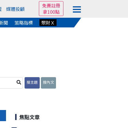
免費註冊
蹤
媒體投顧
拿100點
新聞
策略指標
聚財Ｘ
搜主題
搜內文
焦點文章