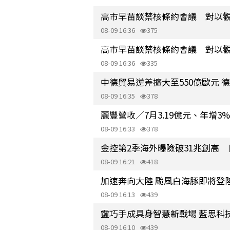
高市早苗談禁核條約會議 對以
08-09 16:36
375
高市早苗談禁核條約會議 對以
08-09 16:36
335
中德貿易逆差擴大至550億歐元 
08-09 16:35
378
麗豐營收／7月3.19億元、年增3%
08-09 16:33
378
金控第2季海外曝險破31兆創高 
08-09 16:21
418
加速奔向大陸 颱風白海豚即將登
08-09 16:13
439
靈巧手成具身智慧新戰場 藍思科
08-09 16:10
439