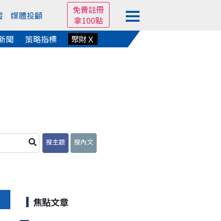
免費註冊
蹤
媒體投顧
拿100點
新聞
策略指標
聚財Ｘ
搜主題
搜內文
焦點文章