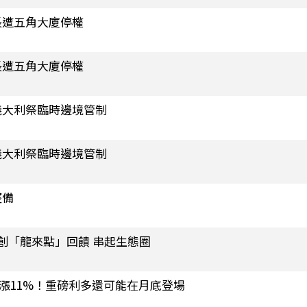
長遭五角大廈停權
長遭五角大廈停權
義大利祭臨時邊境管制
義大利祭臨時邊境管制
整備
首創「龍來點」回饋 串起生態圈
周飆漲11%！重磅利多還可能在月底登場