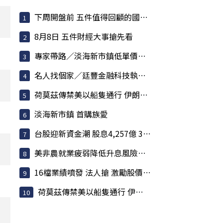
下周開盤前 五件值得回顧的國際大事
8月8日 五件財經大事搶先看
專家帶路／淡海新市鎮低單價低總價 減輕購屋壓力
名人找個家／廷豐金融科技執行副總黃勇諴 緊盯兩訊號
荷莫茲傳禁美以船隻通行 伊朗嗆聲攻擊「敵意目標」
淡海新市鎮 首購族愛
台股迎新資金潮 股息4,257億 341檔月底前派發
美非農就業疲弱降低升息風險 歐股收紅
16檔業績噴發 法人搶 激勵股價強勢攀升
荷莫茲傳禁美以船隻通行 伊朗嗆聲攻擊「敵意目標」