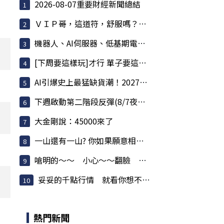
2026-08-07重要財經新聞總結
ＶＩＰ哥，這道符，舒服嗎？哥，快聽我一言，不害哥
機器人、AI伺服器、低基期電子全面輪動
[下周要這樣玩]才行 單子要這樣做才穩 *千點伺候
AI引爆史上最猛缺貨潮！2027產能全賣光，記憶體...
下週啟動第二階段反彈(8/7夜盤 衝浪日誌)
大金剛說：45000來了
一山還有一山? 你如果願意相信時間波的話，時間...
嗆明的～～ 小心～～翻臉 最好別信～～
妥妥的千點行情 就看你想不想要而已
熱門新聞