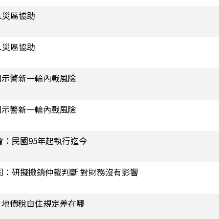
入災區協助
入災區協助
國示警新一輪內戰風險
國示警新一輪內戰風險
會：民國95年起執行迄今
司：研擬撤銷仲裁判斷 對財務沒有影響
、地價稅自住規定差在哪