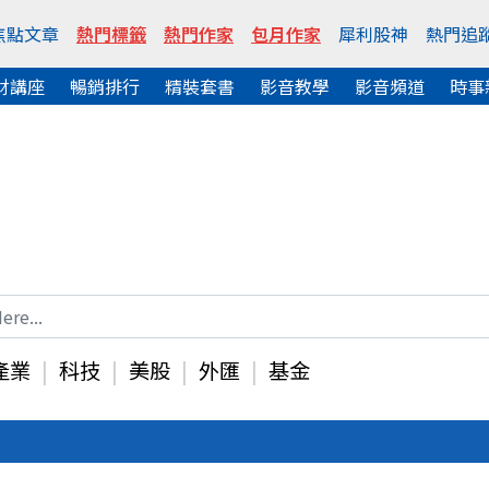
焦點文章
熱門標籤
熱門作家
包月作家
犀利股神
熱門追
財講座
暢銷排行
精裝套書
影音教學
影音頻道
時事
產業
科技
美股
外匯
基金