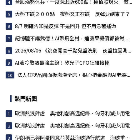
台股漲勢休兵、一度急殺近600點！權值股熄火 散...
大盤下跌２００點 夜盤又正在跌 反彈要結束了？
8/7 明確告知是反彈 不是回升 但不用急著逃命
記憶體不講武德！AI帶飛全村，連蘋果殺價都被對...
2026/08/06 《跳空開高千點鬼盤洗刷 夜盤拉回測...
AI液冷散熱最強主線！矽光子CPO狂飆接棒
法人狂吃晶圓面板滿漢全席，狠心把金融與AI老將...
熱門新聞
歐洲熱浪肆虐 奧地利創高溫紀錄、匈牙利減少用電
歐洲熱浪肆虐 奧地利創高溫紀錄、匈牙利減少用電
伊朗稱已與阿曼同意荷莫茲海峽通行航道 海峽重開與否取...