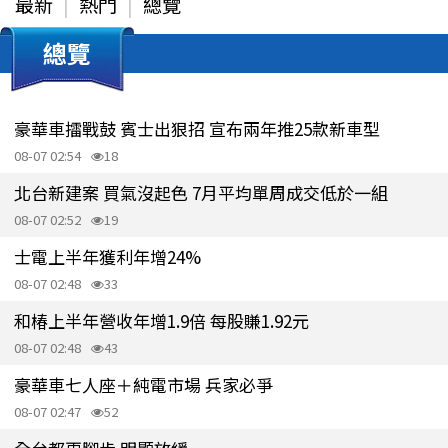
最新
熱門
總覽
總覽
豪華車擂戰鼓 賓士出狠招 宣布兩年推25款新車型
08-07 02:54
18
北台新建案 買氣沒起色 7月平均單周成交低於一組
08-07 02:52
19
士電上半年獲利年增24%
08-07 02:48
33
和椿上半年營收年增1.9倍 每股賺1.92元
08-07 02:48
43
豪華車七人座＋純電市場 兵家必爭
08-07 02:47
52