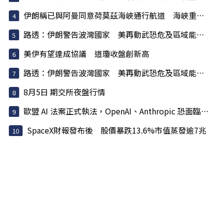
伊朗稱已與阿曼同意荷莫茲海峽通行航道 海峽重開與否取...
路透：伊朗警告波灣國家 美再動武恐危及區域能源設施
美伊有望達成協議 道瓊收盤創新高
路透：伊朗警告波灣國家 美再動武恐危及區域能源設施
8月5日 期交所夜盤行情
歐盟 AI 法案正式執法，OpenAI、Anthropic 恐面臨天價罰款
SpaceX財報發布後 股價暴跌13.6%市值蒸發逾7兆