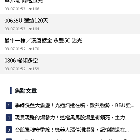
華邦電 兩檔風光
08-07 01:53
166
00635U 選逾120天
08-07 01:53
164
最牛一輪／漢唐鍍金 永豐5C 沾光
08-07 01:52
170
0806 權傾多空
08-07 01:52
159
焦點文章
季線洗盤大震盪！光通訊還在噴，散熱強勢，BBU強...
現買現賺的爆發力！這檔黑馬股爆量衝鎖死，主力...
台股驚魂守季線！機器人漲停潮爆發，記憶體還在...