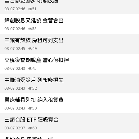
全台都更腳步 明顯放緩
08-07 02:46
51
緯創股息又延發 金管會查
08-07 02:46
53
三類有殼族 房租可列支出
08-07 02:45
49
欠稅復查期脫產 當心假扣押
08-07 02:43
45
中聯油受災戶 列報廢損失
08-07 02:43
52
醫療輔具列扣 納入租賃費
08-07 02:43
50
三類台股 ETF 狂吸資金
08-07 02:37
69