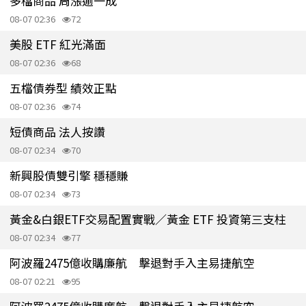
多檔商品 周漲逾一成
08-07 02:36
72
美股 ETF 紅光滿面
08-07 02:36
68
五檔債券型 績效正點
08-07 02:36
74
短債商品 法人按讚
08-07 02:34
70
新興股債雙引擎 穩穩賺
08-07 02:34
73
黃金&白銀ETF交易配置實戰／黃金 ETF 投資第三支柱
08-07 02:34
77
阿波羅2475億收購廉航 擊退對手入主易捷航空
08-07 02:21
95