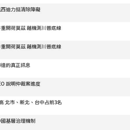
凱西迪力挺清除障礙
重開荷莫茲 藉機測川普底線
重開荷莫茲 藉機測川普底線
傳達的真正訊息
EO 說明仲裁案進度
高 北市、新北、台中占前3名
中國基層治理機制