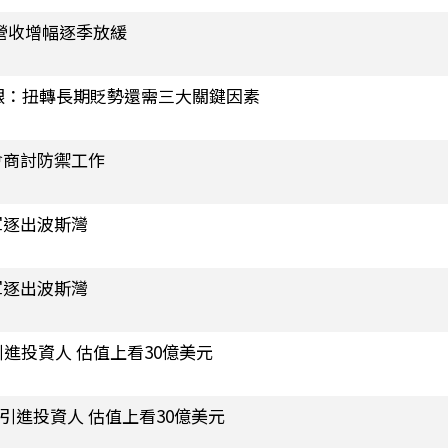
 營收增幅逐季放緩
 國銀：扭轉長期貶勢還需三大關鍵因素
會商討防禦工作
軍逐出波斯灣
軍逐出波斯灣
引進投資人 估值上看30億美元
測廠引進投資人 估值上看30億美元