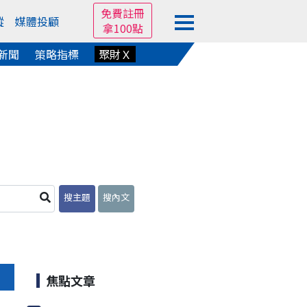
免費註冊
蹤
媒體投顧
拿100點
新聞
策略指標
聚財Ｘ
搜主題
搜內文
焦點文章