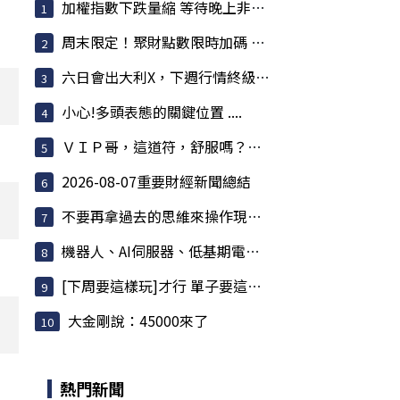
加權指數下跌量縮 等待晚上非農數據再給你一個大...
周末限定！聚財點數限時加碼 2%，聰明放大你的購...
六日會出大利X，下週行情終級解謎
小心!多頭表態的關鍵位置 ....
ＶＩＰ哥，這道符，舒服嗎？哥，快聽我一言，不害哥
2026-08-07重要財經新聞總結
不要再拿過去的思維來操作現在的市場,否則很容易...
機器人、AI伺服器、低基期電子全面輪動
[下周要這樣玩]才行 單子要這樣做才穩 *千點伺候
大金剛說：45000來了
熱門新聞