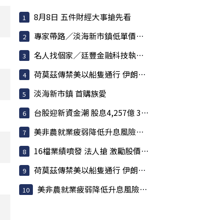
8月8日 五件財經大事搶先看
專家帶路／淡海新市鎮低單價低總價 減輕購屋壓力
名人找個家／廷豐金融科技執行副總黃勇諴 緊盯兩訊號
荷莫茲傳禁美以船隻通行 伊朗嗆聲攻擊「敵意目標」
淡海新市鎮 首購族愛
台股迎新資金潮 股息4,257億 341檔月底前派發
美非農就業疲弱降低升息風險 歐股收紅
16檔業績噴發 法人搶 激勵股價強勢攀升
荷莫茲傳禁美以船隻通行 伊朗嗆聲攻擊「敵意目標」
美非農就業疲弱降低升息風險 歐股收紅