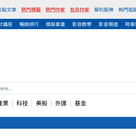
焦點文章
熱門標籤
熱門作家
包月作家
犀利股神
熱門追
財講座
暢銷排行
精裝套書
影音教學
影音頻道
時事
產業
科技
美股
外匯
基金