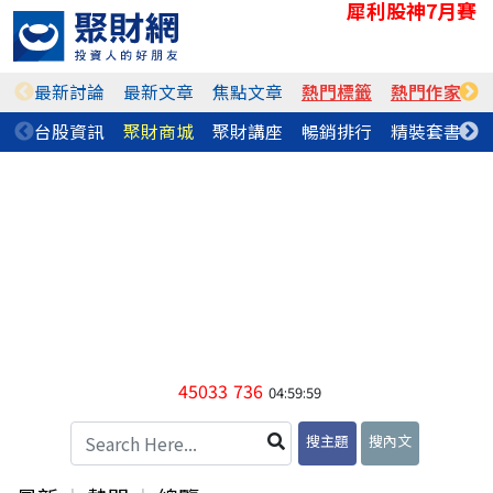
犀利股神7月賽
最新討論
最新文章
焦點文章
熱門標籤
熱門作家
台股資訊
聚財商城
聚財講座
暢銷排行
精裝套書
45033
736
04:59:59
搜主題
搜內文