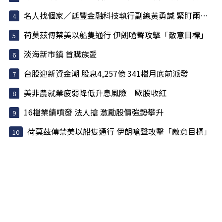
名人找個家／廷豐金融科技執行副總黃勇諴 緊盯兩訊號
荷莫茲傳禁美以船隻通行 伊朗嗆聲攻擊「敵意目標」
淡海新市鎮 首購族愛
台股迎新資金潮 股息4,257億 341檔月底前派發
美非農就業疲弱降低升息風險 歐股收紅
16檔業績噴發 法人搶 激勵股價強勢攀升
荷莫茲傳禁美以船隻通行 伊朗嗆聲攻擊「敵意目標」