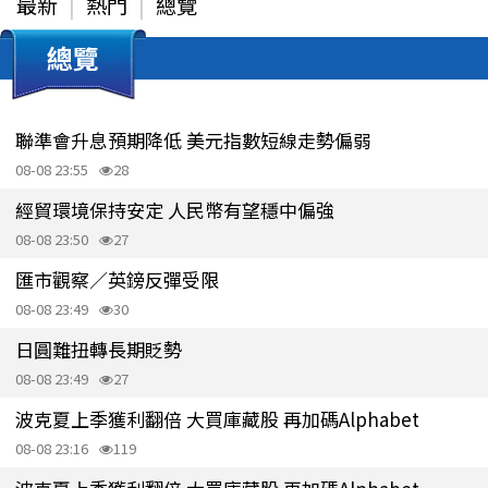
最新
熱門
總覽
總覽
聯準會升息預期降低 美元指數短線走勢偏弱
08-08 23:55
28
經貿環境保持安定 人民幣有望穩中偏強
08-08 23:50
27
匯市觀察／英鎊反彈受限
08-08 23:49
30
日圓難扭轉長期貶勢
08-08 23:49
27
波克夏上季獲利翻倍 大買庫藏股 再加碼Alphabet
08-08 23:16
119