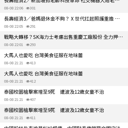
長壽經濟2／新加坡掀老齡科技革命 社交機器人陪老人家 抗失智又防跌
08-08 22:06
301
長壽經濟3／爸媽退休金不夠？ X 世代扛起照護重擔 恐陷跨世代財務困境
08-08 22:05
291
戰略大轉移？SK海力士考慮出售重慶工廠股份 全力押注南韓本土擴產
08-08 22:01
293
大馬人也愛吃 台灣美食征服在地味蕾
08-08 21:21
413
大馬人也愛吃 台灣美食征服在地味蕾
08-08 21:21
412
泰國校園槍擊案增至9死 遭波及12歲女童不治
08-08 21:21
407
泰國校園槍擊案增至9死 遭波及12歲女童不治
08-08 21:21
411