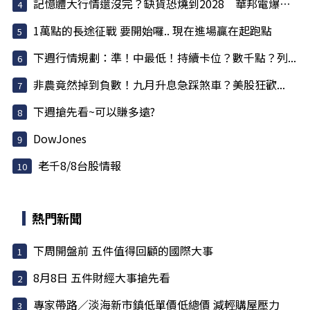
記憶體大行情還沒完？缺貨恐燒到2028 華邦電爆量...
1萬點的長途征戰 要開始囉.. 現在進場贏在起跑點
下週行情規劃：準！中最低！持續卡位？數千點？列...
非農竟然掉到負數！九月升息急踩煞車？美股狂歡...
下週搶先看~可以賺多遠?
DowJones
老千8/8台股情報
熱門新聞
下周開盤前 五件值得回顧的國際大事
8月8日 五件財經大事搶先看
專家帶路／淡海新市鎮低單價低總價 減輕購屋壓力