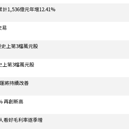
計1,536億元年增12.41%
交易
股史上第3檔萬元股
史上第3檔萬元股
 營運將持續改善
% 再創新高
法人看好毛利率逐季增