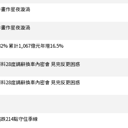
谷畫作星夜漩渦
谷畫作星夜漩渦
% 累計1,067億元年增16.5%
料28度請辭換車內密會 見完反更困惑
料28度請辭換車內密會 見完反更困惑
跌214點守住季線