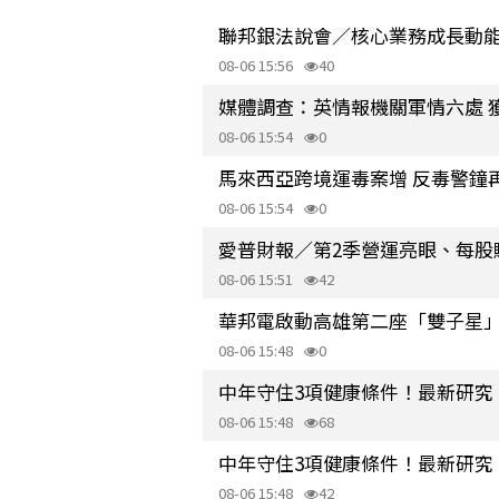
聯邦銀法說會／核心業務成長動能強
08-06 15:56
40
媒體調查：英情報機關軍情六處 
08-06 15:54
0
馬來西亞跨境運毒案增 反毒警鐘
08-06 15:54
0
愛普財報／第2季營運亮眼、每股賺4
08-06 15:51
42
華邦電啟動高雄第二座「雙子星」1
08-06 15:48
0
中年守住3項健康條件！最新研究
08-06 15:48
68
中年守住3項健康條件！最新研究
08-06 15:48
42