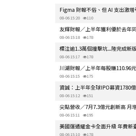
Figma 財報不俗、但 AI 支出激
08-06 15:20
110
友輝財報／上半年獲利優於去年同期
08-06 15:18
178
標注逾1.3萬個撞擊坑...陸完成新
08-06 15:17
178
川湖財報／上半年每股賺110.96
08-06 15:15
175
資誠：上半年全球IPO募資1780
08-06 15:12
151
尖點營收／7月7.3億元創新高 月增7
08-06 15:11
195
美國運通耀金卡全面升級 年費新臺幣
08-06 15:10
178