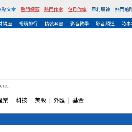
焦點文章
熱門標籤
熱門作家
包月作家
犀利股神
熱門追
財講座
暢銷排行
精裝套書
影音教學
影音頻道
時事
產業
科技
美股
外匯
基金