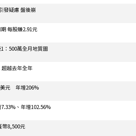
增引發疑慮 盤後崩
 每股賺2.91元
版1：500萬全月地質圖
元 超越去年全年
億美元 年增206%
.33%、年增102.56%
8,500元