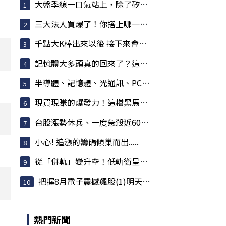
大盤季線一口氣站上，除了矽光子跟記憶體，還有...
三大法人買爆了！你搭上哪一班飆股特快車？
千點大K棒出來以後 接下來會發生什麼事情
記憶體大多頭真的回來了？這波缺貨潮真的會一路...
半導體、記憶體、光通訊、PCB 全面噴發！
現買現賺的爆發力！這檔黑馬股爆量衝鎖死，主力...
台股漲勢休兵、一度急殺近600點！權值股熄火 散...
小心! 追漲的籌碼傾巢而出.....
從「併軌」變升空！低軌衛星全面反攻 華通漲停、...
把握8月電子震撼飆股(1)明天最後買點
熱門新聞