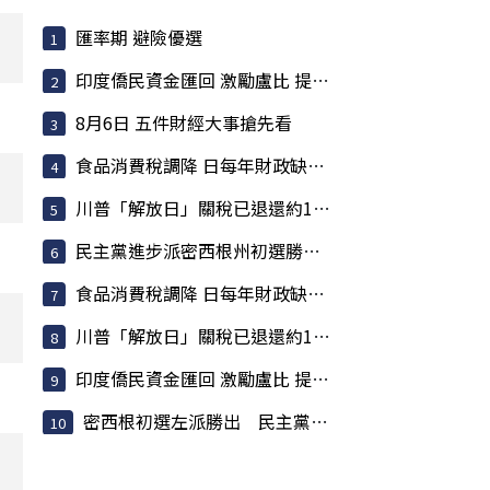
匯率期 避險優選
印度僑民資金匯回 激勵盧比 提振匯率大有助益
8月6日 五件財經大事搶先看
食品消費稅調降 日每年財政缺口估317億美元
川普「解放日」關稅已退還約1000億美元 占已收稅6成
民主黨進步派密西根州初選勝出 挾「左轉」聲勢挑戰建制派
食品消費稅調降 日每年財政缺口估317億美元
川普「解放日」關稅已退還約1000億美元 占已收稅6成
印度僑民資金匯回 激勵盧比 提振匯率大有助益
密西根初選左派勝出 民主黨焦慮升高