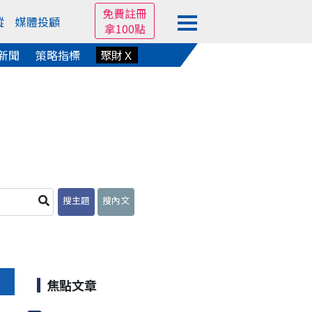
免費註冊
蹤
媒體投顧
拿100點
新聞
策略指標
聚財Ｘ
搜主題
搜內文
焦點文章