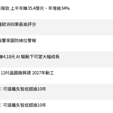
勁 上半年賺35.4億元、年增逾34%
獲歐洲同業最高評分
再響家園防線拉警報
.18元 AI 驅動下可望大幅成長
2吋晶圓廠興建 2027年動工
：可遠離失智症超過10年
：可遠離失智症超過10年