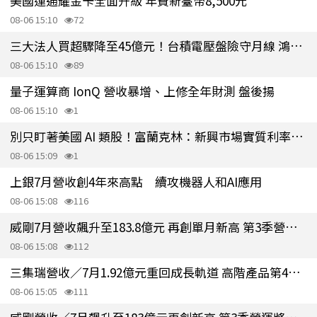
美國運通耀金卡全面升級 年費新臺幣8,500元
08-06 15:10
72
三大法人買超驟降至45億元！台積電壓盤險守月線 鴻海、奇鋐接棒撐盤
08-06 15:10
89
量子運算商 IonQ 營收暴增、上修全年財測 盤後揚
08-06 15:10
1
別只盯著美國 AI 類股！富蘭克林：新興市場實質利率趨近 10%
08-06 15:09
1
上銀7月營收創4年來高點 續攻機器人和AI應用
08-06 15:08
116
威剛7月營收飆升至183.8億元 再創單月新高 第3季營運可續攀高峰
08-06 15:08
112
三集瑞營收／7月1.92億元重回成長軌道 高階產品第4季起可望逐步放量
08-06 15:05
111