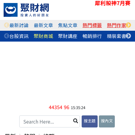
犀利股神7月賽
最新討論
最新文章
焦點文章
熱門標籤
熱門作家
台股資訊
聚財商城
聚財講座
暢銷排行
精裝套書
44354
96
15:35:24
搜主題
搜內文