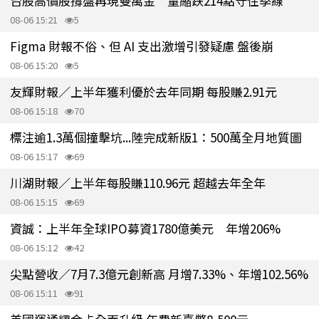
台股高價股撐盤再現雙萬金 量縮跌214點守住季線
08-06 15:21
5
Figma 財報不俗、但 AI 支出激增引發疑慮 盤後崩
08-06 15:20
5
友輝財報／上半年獲利優於去年同期 每股賺2.91元
08-06 15:18
70
標注逾1.3萬個撞擊坑...陸完成新版1：500萬全月地質圖
08-06 15:17
69
川湖財報／上半年每股賺110.96元 超越去年全年
08-06 15:15
69
資誠：上半年全球IPO募資1780億美元 年增206%
08-06 15:12
42
尖點營收／7月7.3億元創新高 月增7.33%、年增102.56%
08-06 15:11
91