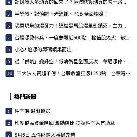
記憶體大多頭真的回來了？這波缺貨潮真的會一路...
半導體、記憶體、光通訊、PCB 全面噴發！
現買現賺的爆發力！這檔黑馬股爆量衝鎖死，主力...
台股漲勢休兵、一度急殺近600點！權值股熄火 散...
小心! 追漲的籌碼傾巢而出.....
從「併軌」變升空！低軌衛星全面反攻 華通漲停、...
三大法人買超千億！台股收盤狂漲1250點 台積電領...
熱門新聞
匯率期 避險優選
印度僑民資金匯回 激勵盧比 提振匯率大有助益
8月6日 五件財經大事搶先看