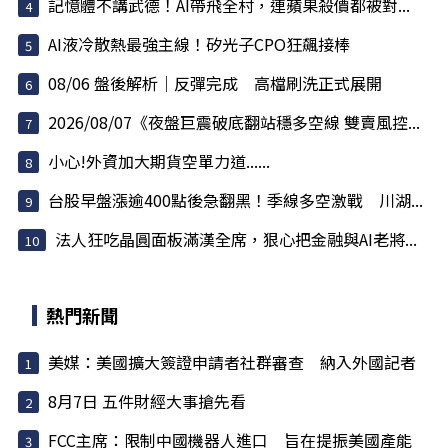
記憶體不講武德！AI帶飛全村，連蘋果殺價都被對...
AI液冷散熱最強主線！矽光子CPO狂飆接棒
08/06 盤後解析｜反彈完成 高檔刷洗正式展開
2026/08/07《夜盤巨震破底翻站穩多空線 雙賣風控...
小心!外資加大期貨空單力道......
台股早盤漲逾400點後急翻黑！季線多空激戰 川湖...
法人狂吃晶圓面板滿漢全席，狠心把金融與AI老將...
熱門新聞
美媒：美國擴大簽證申請者社群審查 納入外國記者
8月7日 五件財經大事搶先看
FCC主席：限制中國機器人進口 旨在提振美國產能