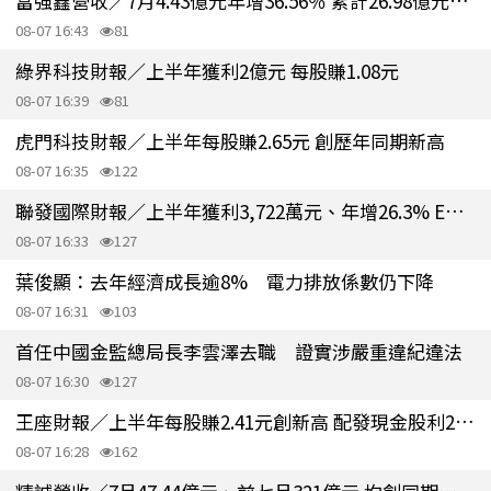
富強鑫營收／7月4.43億元年增36.56％ 累計26.98億元年增4％
08-07 16:43
81
綠界科技財報／上半年獲利2億元 每股賺1.08元
08-07 16:39
81
虎門科技財報／上半年每股賺2.65元 創歷年同期新高
08-07 16:35
122
聯發國際財報／上半年獲利3,722萬元、年增26.3% EPS 達1.53元
08-07 16:33
127
葉俊顯：去年經濟成長逾8% 電力排放係數仍下降
08-07 16:31
103
首任中國金監總局長李雲澤去職 證實涉嚴重違紀違法
08-07 16:30
127
王座財報／上半年每股賺2.41元創新高 配發現金股利2元、配發率83%
08-07 16:28
162