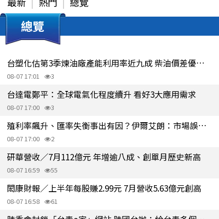
最新
熱門
總覽
總覽
台塑化估第3季煉油廠產能利用率近九成 柴油價差優於歷年同期
08-07 17:01
3
台達電鄭平：全球電氣化程度續升 看好3大應用需求
08-07 17:00
3
殖利率飆升、匯率失衡事出有因？伊爾艾朗：市場誤解華許、跟Fed對作
08-07 17:00
2
研華營收／7月112億元 年增逾八成、創單月歷史新高
08-07 16:59
55
閎康財報／上半年每股賺2.99元 7月營收5.63億元創高
08-07 16:58
61