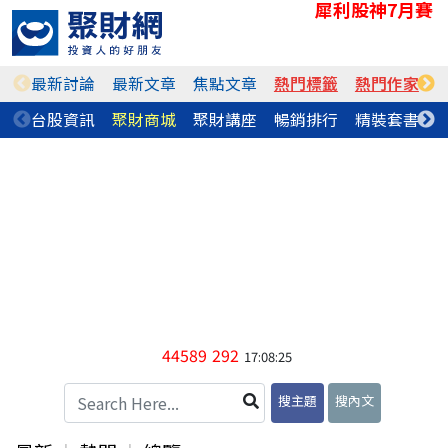
犀利股神7月賽
最新討論
最新文章
焦點文章
熱門標籤
熱門作家
台股資訊
聚財商城
聚財講座
暢銷排行
精裝套書
44589
292
17:08:25
搜主題
搜內文