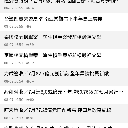
陸委會封鎖「台青e家」網站 陸國台辦：給台青多個機會就叫統戰？
08-07 16:55
54
台塑四寶營運展望 南亞樂觀看下半年更上層樓
08-07 16:55
3
泰國校園槍擊案 學生槍手案發前槍殺祖父母
08-07 16:54
59
泰國校園槍擊案 學生槍手案發前槍殺祖父母
08-07 16:54
52
力成營收／7月82.7億元創新高 全年業績挑戰新猷
08-07 16:54
54
緯創營收／7月達3,082億元、年增60.76% 前七月累計突破2兆元大關
08-07 16:50
60
旺宏營收／7月77.25億元再創新高 連四月改寫紀錄
08-07 16:47
81