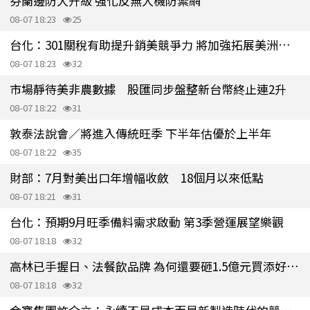
芬蘭邊防大升級 強化反無人機防禦網
08-07 18:23
25
台化：301關稅有助提升銷美競爭力 將加強拓展美洲市場
08-07 18:23
32
市場靜待美非農數據 股匯同步盤整新台幣終止連2升
08-07 18:22
31
敦泰法說會／將進入傳統旺季 下半年估優於上半年
08-07 18:22
35
財部：7月對美出口年增幅收斂 18個月以來低點
08-07 18:21
31
台化：預期9月旺季備料需求啟動 第3季營運展望樂觀
08-07 18:18
32
高林已手握日、法餐飲品牌 為何還要砸1.5億元買添好運代理商？
08-07 18:18
32