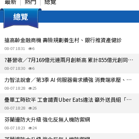
最新
熱門
總覽
總覽
搶高齡金融商機 壽險規劃養生村、銀行推資產健診
08-07 18:31
6
?碁營收／7月169億元連兩月創新高 累計855億元創同期新高
08-07 18:30
6
力智法說會／第3季 AI 伺服器需求續強 消費端承壓、啟動漲價穩毛利
08-07 18:28
25
疊單工時砍半 工會譴責Uber Eats違法 籲外送員組「檢舉大隊」
08-07 18:28
26
芬蘭邊防大升級 強化反無人機防禦網
08-07 18:23
24