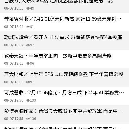
台股7月大跌3,000點 定期定額金額卻創歷史第二高
08-07 18:11
49
普萊德營收／7月2.01億元創新高 累計11.69億元亦創同期新高
08-07 18:04
91
勤誠法說會／看旺 AI 市場需求 越南新廠最快第4季投產
08-07 18:02
97
敦泰天鈺下半年展望正向 致新爭取更多晶圓產能
08-07 18:01
96
巨大財報／上半年 EPS 1.11元轉虧為盈 下半年審慎樂觀
08-07 18:00
97
可成營收／7月10.56億元、月增三成 下半年 AI 業務貢獻提升
08-07 17:56
133
彭博專欄作家：台灣最大威脅並非中共解放軍 而是中國「這招」
08-07 17:55
136