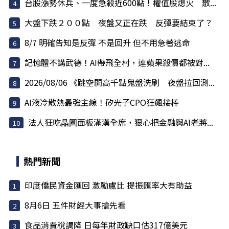
台股漲勢休兵、一度急殺近600點！權值股熄火 散...
大盤下跌２００點 夜盤又正在跌 反彈要結束了？
8/7 明確告知是反彈 不是回升 但不用急著逃命
記憶體不講武德！AI帶飛全村，連蘋果殺價都被對...
2026/08/06 《跳空開高千點鬼盤洗刷 夜盤拉回測...
AI液冷散熱最強主線！矽光子CPO狂飆接棒
法人狂吃晶圓面板滿漢全席，狠心把金融與AI老將...
熱門新聞
印度僑民資金匯回 激勵盧比 提振匯率大有助益
8月6日 五件財經大事搶先看
食品消費稅調降 日每年財政缺口估317億美元