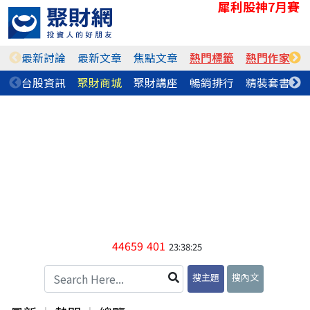
犀利股神7月賽
最新討論
最新文章
焦點文章
熱門標籤
熱門作家
台股資訊
聚財商城
聚財講座
暢銷排行
精裝套書
44659
401
23:38:25
搜主題
搜內文