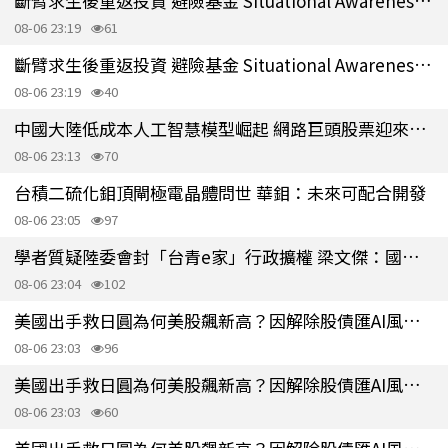
斷臂求生後重返投資 避險基金 Situational Awareness 出手押注4億美元
08-06 23:19
61
斷臂求生後重返投資 避險基金 Situational Awareness 出手押注4億美元
08-06 23:19
40
中國大陸低成本人工智慧模型崛起 網路巨頭股票迎來價值重估
08-06 23:13
70
台積二硫化鉬頂閘極電晶體問世 華鉬：未來可配合開發
08-06 23:05
97
學者質疑陸委會封「台青e家」行政擴權 梁文傑：國台辦歡迎來提告
08-06 23:04
102
美國出手救日圓為何美股飆新高？因解除股債匯AI風險連環爆引信
08-06 23:03
96
美國出手救日圓為何美股飆新高？因解除股債匯AI風險連環爆引信
08-06 23:03
60