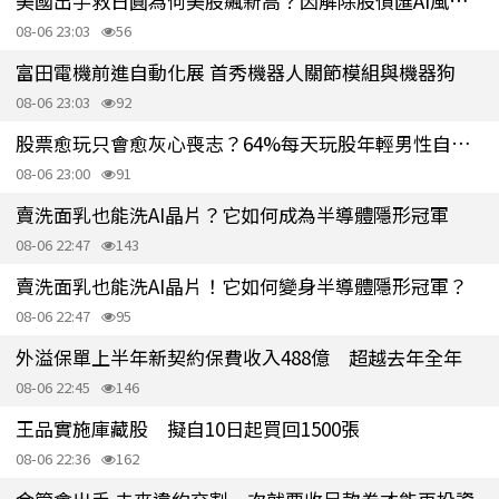
美國出手救日圓為何美股飆新高？因解除股債匯AI風險連環爆引信
08-06 23:03
56
富田電機前進自動化展 首秀機器人關節模組與機器狗
08-06 23:03
92
股票愈玩只會愈灰心喪志？64%每天玩股年輕男性自認「魯蛇」
08-06 23:00
91
賣洗面乳也能洗AI晶片？它如何成為半導體隱形冠軍
08-06 22:47
143
賣洗面乳也能洗AI晶片！它如何變身半導體隱形冠軍？
08-06 22:47
95
外溢保單上半年新契約保費收入488億 超越去年全年
08-06 22:45
146
王品實施庫藏股 擬自10日起買回1500張
08-06 22:36
162