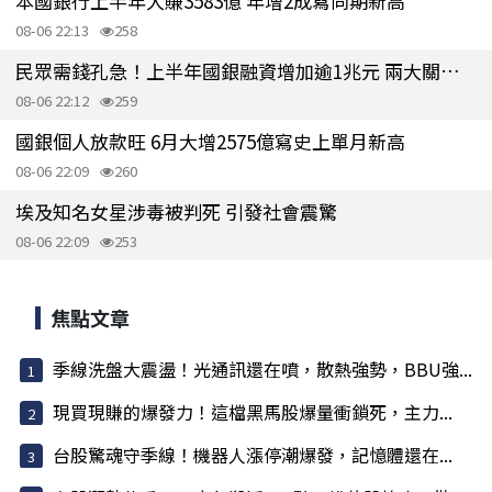
本國銀行上半年大賺3583億 年增2成寫同期新高
08-06 22:13
258
民眾需錢孔急！上半年國銀融資增加逾1兆元 兩大關鍵原因曝光
08-06 22:12
259
國銀個人放款旺 6月大增2575億寫史上單月新高
08-06 22:09
260
埃及知名女星涉毒被判死 引發社會震驚
08-06 22:09
253
焦點文章
季線洗盤大震盪！光通訊還在噴，散熱強勢，BBU強...
現買現賺的爆發力！這檔黑馬股爆量衝鎖死，主力...
台股驚魂守季線！機器人漲停潮爆發，記憶體還在...