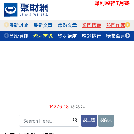
犀利股神7月賽
最新討論
最新文章
焦點文章
熱門標籤
熱門作家
台股資訊
聚財商城
聚財講座
暢銷排行
精裝套書
44276
18
18:28:24
搜主題
搜內文