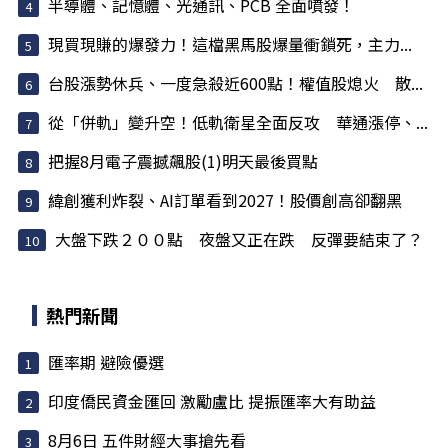
半導體、記憶體、光通訊、PCB 全面噴發！
現買現賺的爆發力！這檔黑馬股爆量衝鎖死，主力...
台股漲勢休兵、一度急殺近600點！權值股熄火 散...
從「併軌」變升空！低軌衛星全面反攻 華通漲停、...
把握8月電子震撼飆股(1)明天最後買點
緯創獲利炸裂、AI訂單看到2027！股價創高卻翻黑
大盤下跌２００點 夜盤又正在跌 反彈要結束了？
熱門新聞
匯率期 避險優選
印度僑民資金匯回 激勵盧比 提振匯率大有助益
8月6日 五件財經大事搶先看