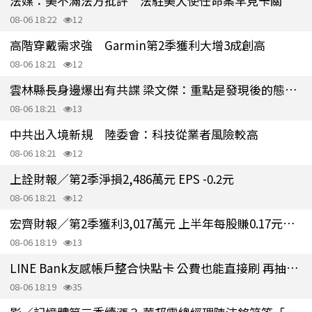
法媒：美不滿法方批評 法駐美大使任命案罕見卡關
08-06 18:22
12
高階穿戴需求強 Garmin第2季獲利大增3成創高
08-06 18:21
12
雲林縣長身邊爆出有共諜 梁文傑：重點是發現後的態度是什麼
08-06 18:21
13
中共出入境新規 陸委會：科技從業者風險較高
08-06 18:21
12
上詮財報／第2季淨損2,486萬元 EPS -0.2元
08-06 18:21
12
宏齊財報／第2季獲利3,017萬元 上半年每股賺0.17元、轉虧為盈
08-06 18:19
13
LINE Bank友感帳戶整合快點卡 公費也能直接刷 再抽MAMA AWARDS門票
08-06 18:19
35