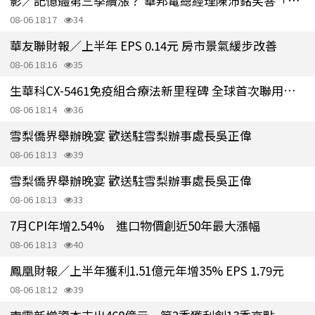
影／記憶體第三季續漲？ 華邦電總經理陳沛銘笑答「盡量不要漲太多」
08-06 18:17
34
華友聯財報／上半年 EPS 0.14元 房市景氣緩步改善
08-06 18:16
35
生華科CX-5461免疫組合療法新里程碑 全球首次聯用試驗獲TFDA核准執行
08-06 18:14
36
雪梨僑界舉辦晚宴 歡送駐雪梨辦事處長吳正偉
08-06 18:13
39
雪梨僑界舉辦晚宴 歡送駐雪梨辦事處長吳正偉
08-06 18:13
33
7月CPI年增2.54% 進口物價創近50年最大漲幅
08-06 18:13
40
鳳凰財報／上半年獲利1.51億元年增35% EPS 1.79元
08-06 18:12
39