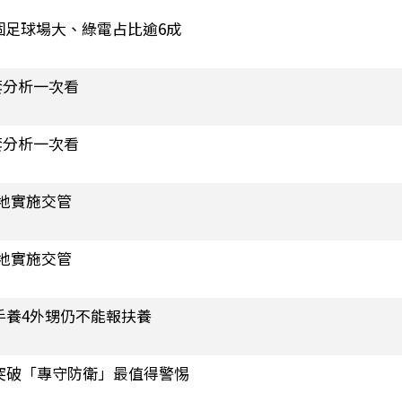
0個足球場大、綠電占比逾6成
套分析一次看
套分析一次看
地實施交管
地實施交管
手養4外甥仍不能報扶養
突破「專守防衛」最值得警惕