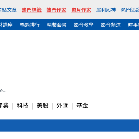
焦點文章
熱門標籤
熱門作家
包月作家
犀利股神
熱門追
財講座
暢銷排行
精裝套書
影音教學
影音頻道
時事
產業
科技
美股
外匯
基金