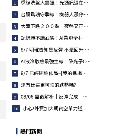
季線洗盤大震盪！光通訊還在噴，散熱強勢，BBU強...
台股驚魂守季線！機器人漲停潮爆發，記憶體還在...
大盤下跌２００點 夜盤又正在跌 反彈要結束了？
記憶體不講武德！AI帶飛全村，連蘋果殺價都被對...
8/7 明確告知是反彈 不是回升 但不用急著逃命
AI液冷散熱最強主線！矽光子CPO狂飆接棒
8/7 已經開始佈局~[我的進場點~至少800點以上]
還有比這更可怕的跌勢嗎?
08/06 盤後解析｜反彈完成 高檔刷洗正式展開
小心!外資加大期貨空單力道......
熱門新聞