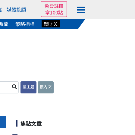
免費註冊
蹤
媒體投顧
拿100點
新聞
策略指標
聚財Ｘ
搜主題
搜內文
焦點文章