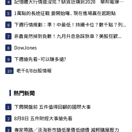
記憶體大行情還沒完？缺貨恐燒到2028 華邦電爆量...
1萬點的長途征戰 要開始囉.. 現在進場贏在起跑點
下週行情規劃：準！中最低！持續卡位？數千點？列...
非農竟然掉到負數！九月升息急踩煞車？美股狂歡...
DowJones
下週搶先看~可以賺多遠?
老千8/8台股情報
熱門新聞
下周開盤前 五件值得回顧的國際大事
8月8日 五件財經大事搶先看
專家帶路／淡海新市鎮低單價低總價 減輕購屋壓力