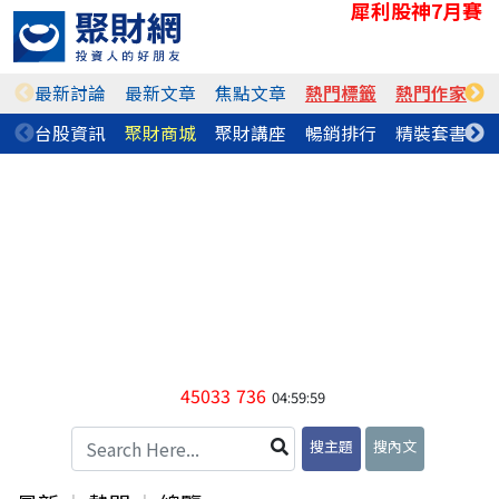
犀利股神7月賽
最新討論
最新文章
焦點文章
熱門標籤
熱門作家
台股資訊
聚財商城
聚財講座
暢銷排行
精裝套書
45033
736
04:59:59
搜主題
搜內文