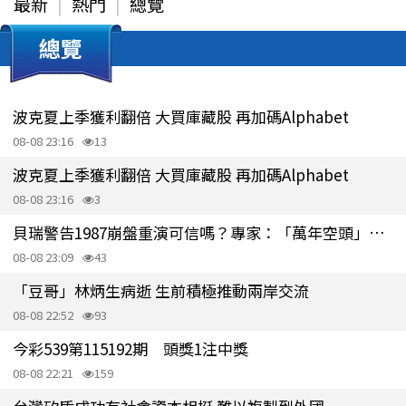
最新
熱門
總覽
總覽
波克夏上季獲利翻倍 大買庫藏股 再加碼Alphabet
08-08 23:16
13
波克夏上季獲利翻倍 大買庫藏股 再加碼Alphabet
08-08 23:16
3
貝瑞警告1987崩盤重演可信嗎？專家：「萬年空頭」忽略美股重要事實
08-08 23:09
43
「豆哥」林炳生病逝 生前積極推動兩岸交流
08-08 22:52
93
今彩539第115192期 頭獎1注中獎
08-08 22:21
159