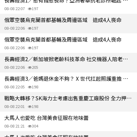
長壽經濟1／愈有錢愈長命？亞洲奢華抗老診所崛起 鎖定富人長壽商機
08-08 22:07
197
俄軍空襲烏克蘭首都基輔及周邊區域 造成4人喪命
08-08 22:06
197
俄軍空襲烏克蘭首都基輔及周邊區域 造成4人喪命
08-08 22:06
197
長壽經濟2／新加坡掀老齡科技革命 社交機器人陪老人家 抗失智又防跌
08-08 22:06
205
長壽經濟3／爸媽退休金不夠？ X 世代扛起照護重擔 恐陷跨世代財務困境
08-08 22:05
198
戰略大轉移？SK海力士考慮出售重慶工廠股份 全力押注南韓本土擴產
08-08 22:01
198
大馬人也愛吃 台灣美食征服在地味蕾
08-08 21:21
304