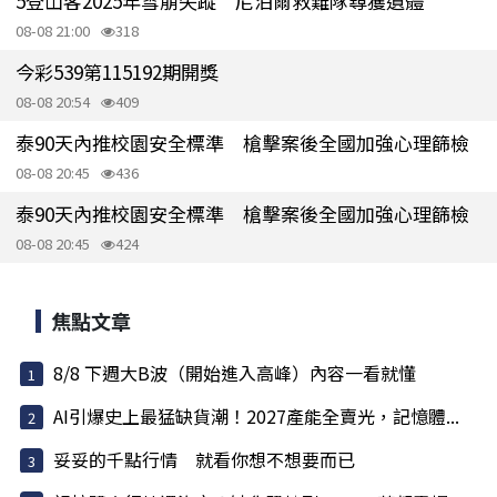
5登山客2025年雪崩失蹤 尼泊爾救難隊尋獲遺體
08-08 21:00
318
今彩539第115192期開獎
08-08 20:54
409
泰90天內推校園安全標準 槍擊案後全國加強心理篩檢
08-08 20:45
436
泰90天內推校園安全標準 槍擊案後全國加強心理篩檢
08-08 20:45
424
焦點文章
8/8 下週大B波（開始進入高峰）內容一看就懂
AI引爆史上最猛缺貨潮！2027產能全賣光，記憶體...
妥妥的千點行情 就看你想不想要而已