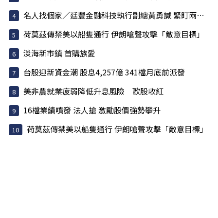
名人找個家／廷豐金融科技執行副總黃勇諴 緊盯兩訊號
荷莫茲傳禁美以船隻通行 伊朗嗆聲攻擊「敵意目標」
淡海新市鎮 首購族愛
台股迎新資金潮 股息4,257億 341檔月底前派發
美非農就業疲弱降低升息風險 歐股收紅
16檔業績噴發 法人搶 激勵股價強勢攀升
荷莫茲傳禁美以船隻通行 伊朗嗆聲攻擊「敵意目標」