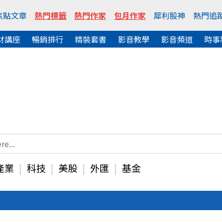
焦點文章
熱門標籤
熱門作家
包月作家
犀利股神
熱門追
財講座
暢銷排行
精裝套書
影音教學
影音頻道
時事
產業
科技
美股
外匯
基金