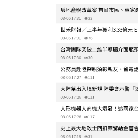
房地產稅改革案 首爾市民、專家
08-06 17:31
33
世禾財報／上半年獲利3.33億元 EPS
08-06 17:31
76
台灣團隊突破二維半導體介面瓶
08-06 17:30
30
公務員赴陸探親須報親友、留電
08-06 17:27
111
大陸祭出入境新規 陸委會示警「
08-06 17:26
111
人形機器人商機大爆發！這兩家台廠
08-06 17:26
117
史上最大地政士回扣案驚動金管會
08-06 17:19
31