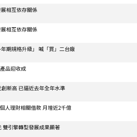
發展相互依存關係
發展相互依存關係
年期規格升級」 喊「買」二台廠
階產品迎收成
21元創新高 已逼近去年全年水準
個人理財相關借款 月增近2千億
9元 雙引擎轉型發展成果顯著