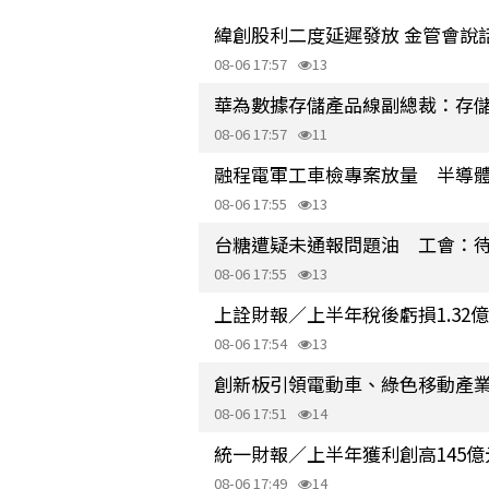
緯創股利二度延遲發放 金管會說
08-06 17:57
13
華為數據存儲產品線副總裁：存儲
08-06 17:57
11
融程電軍工車檢專案放量 半導體
08-06 17:55
13
台糖遭疑未通報問題油 工會：
08-06 17:55
13
上詮財報／上半年稅後虧損1.32億元
08-06 17:54
13
創新板引領電動車、綠色移動產業鏈
08-06 17:51
14
統一財報／上半年獲利創高145億元、年
08-06 17:49
14