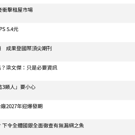
憂衝擊租屋市場
 5.4元
頸 成果登國際頂尖期刊
話？梁文傑：只是必要資訊
這3類人」要小心
2027年迎爆發期
 下令全體國銀全面徹查有無漏網之魚