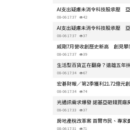
AI支出疑慮未消令科技股承壓 
08-06 17:37
42
AI支出疑慮未消令科技股承壓 
08-06 17:37
37
威剛7月營收創歷史新高 創見攀
08-06 17:37
39
生活型百貨正在翻身？遠雄五年拚
08-06 17:34
67
宏碁財報／第2季獲利21.72億元創
08-06 17:34
74
光通訊需求爆發 諾基亞砸錢買廠房
08-06 17:33
37
房地產稅改革案 首爾市民、專家
08-06 17:31
71