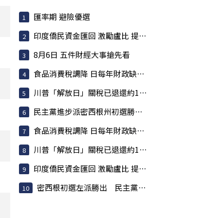
匯率期 避險優選
印度僑民資金匯回 激勵盧比 提振匯率大有助益
8月6日 五件財經大事搶先看
食品消費稅調降 日每年財政缺口估317億美元
川普「解放日」關稅已退還約1000億美元 占已收稅6成
民主黨進步派密西根州初選勝出 挾「左轉」聲勢挑戰建制派
食品消費稅調降 日每年財政缺口估317億美元
川普「解放日」關稅已退還約1000億美元 占已收稅6成
印度僑民資金匯回 激勵盧比 提振匯率大有助益
密西根初選左派勝出 民主黨焦慮升高