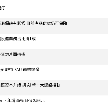
話了
漲價確有影響 目前產品供應仍可保障
設備業務占比拚1成
待查勿片面指控
 靜待 FAU 商機爆發
資本升級 與 AI 新十大建設接軌
增36% EPS 2.56元