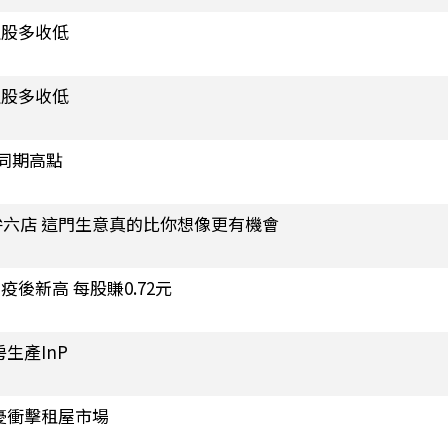
亞股多收低
亞股多收低
同期高點
六店 這門生意真的比你想像更有機會
疫後新高 每股賺0.72元
生產InP
憂衝擊租屋市場