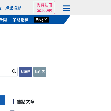
免費註冊
蹤
媒體投顧
拿100點
新聞
策略指標
聚財Ｘ
搜主題
搜內文
焦點文章