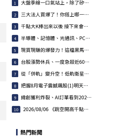
大盤季線一口氣站上，除了矽光子跟記憶體，還有...
三大法人買爆了！你搭上哪一班飆股特快車？
千點大K棒出來以後 接下來會發生什麼事情
半導體、記憶體、光通訊、PCB 全面噴發！
現買現賺的爆發力！這檔黑馬股爆量衝鎖死，主力...
台股漲勢休兵、一度急殺近600點！權值股熄火 散...
從「併軌」變升空！低軌衛星全面反攻 華通漲停、...
把握8月電子震撼飆股(1)明天最後買點
緯創獲利炸裂、AI訂單看到2027！股價創高卻翻黑
2026/08/06 《跳空開高千點鬼盤洗刷 夜盤拉回測...
熱門新聞