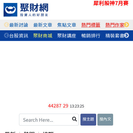
犀利股神7月賽
最新討論
最新文章
焦點文章
熱門標籤
熱門作家
台股資訊
聚財商城
聚財講座
暢銷排行
精裝套書
44287
29
13:23:25
搜主題
搜內文