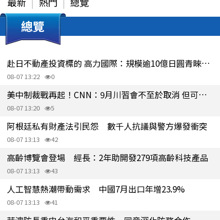
最新
熱門
總覽
總覽
赴日不動產投資標的 高力國際：規模逾10億日圓青睞辦公室
08-07 13:22
0
美中制裁戰再起！CNN：9月川習會不至於取消 但可能縮小議程
08-07 13:20
5
阿根廷私有財產法引民怨 數千人抗議與警方爆發衝突
08-07 13:13
42
高齡博覽會登場 經長：2年助開發279項高齡科技產品
08-07 13:13
43
人工智慧熱潮帶動需求 中國7月出口年增23.9%
08-07 13:13
41