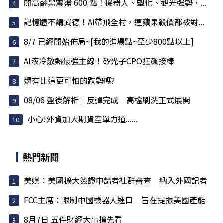
開高翻黑震盪 600 點！機器人、塑化、觀光強勢，...
記憶體不講武德！AI帶飛全村，連蘋果殺價都被對...
8/7 已經開始佈局~[我的進場點~至少800點以上]
AI液冷散熱最強主線！矽光子CPO狂飆接棒
還有比這更可怕的跌勢嗎?
08/06 盤後解析｜反彈完成 高檔刷洗正式展開
小心!外資加大期貨空單力道......
熱門新聞
美媒：美國擴大簽證申請者社群審查 納入外國記者
FCC主席：限制中國機器人進口 旨在提振美國產能
8月7日 五件財經大事搶先看