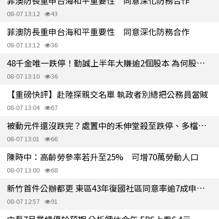
菲澳防長重申台海和平重要性 同意深化防務合作
08-07 13:12
43
菲澳防長重申台海和平重要性 同意深化防務合作
08-07 13:12
36
48千金唯一跌停！勤誠上半年大賺逾2個股本 為何股價亮綠燈？
08-07 13:10
36
【重磅快評】赴陸探親交名單 執政者別總把公務員當賊
08-07 13:04
67
被動元件還沒跌完？處置中的禾伸堂殺至跌停、多檔挫逾半根停板
08-07 13:01
66
陳時中：高齡勞參率若升至25% 可增70萬勞動人口
08-07 13:00
68
新竹首件公辦都更 東區43年復國社區同意率逾7成申請送件
08-07 12:57
91