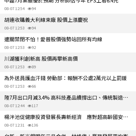
中磊7月業績優於預期 分析師估今年 EPS上看6.4元
08-07 12:54
94
胡連收購義大利線束廠 股價上漲慶祝
08-07 12:53
94
遭關禁閉不怕！愛普股價強勢站回所有均線
08-07 12:53
92
川湖獲利創新高 股價再攀新高價
08-07 12:53
89
為外送員護血汗錢 勞動部：報酬不公處2萬元以上罰鍰
08-07 12:53
66
陸7月出口月減3.4% 高科技產品續撐出口、傳統製造表現疲弱
08-07 12:44
117
楊泮池促健康投資發展長壽新經濟 應對超高齡國安危機
08-07 12:31
136